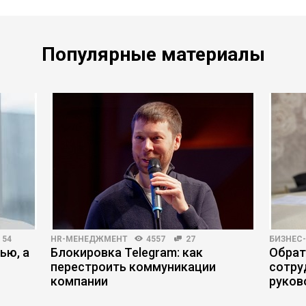
Популярные материалы
54
HR-МЕНЕДЖМЕНТ
4557
27
БИЗНЕС
ью, а
Блокировка Telegram: как
Обрат
перестроить коммуникации
сотру
компании
руков