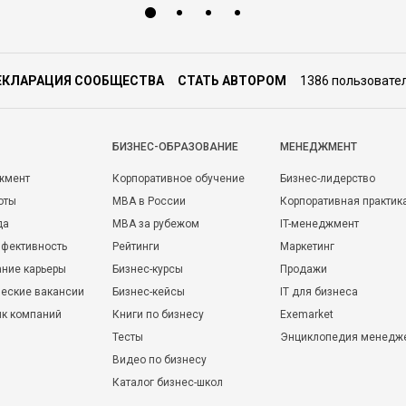
ЕКЛАРАЦИЯ СООБЩЕСТВА
СТАТЬ АВТОРОМ
1386 пользовате
БИЗНЕС-ОБРАЗОВАНИЕ
МЕНЕДЖМЕНТ
жмент
Корпоративное обучение
Бизнес-лидерство
оты
MBA в России
Корпоративная практик
да
MBA за рубежом
IT-менеджмент
фективность
Рейтинги
Маркетинг
ние карьеры
Бизнес-курсы
Продажи
еские вакансии
Бизнес-кейсы
IT для бизнеса
ик компаний
Книги по бизнесу
Exemarket
Тесты
Энциклопедия менедж
Видео по бизнесу
Каталог бизнес-школ