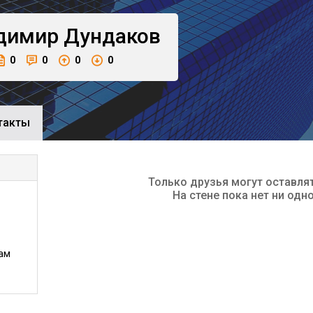
димир
Дундаков
0
0
0
0
такты
Только друзья могут оставля
На стене пока нет ни одн
ам