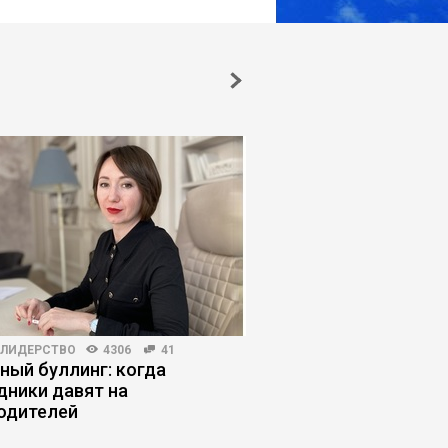
-ЛИДЕРСТВО
4306
41
HR-МЕНЕДЖМЕНТ
4910
ный буллинг: когда
Теория деятельности
дники давят на
управлять людьми 
одителей