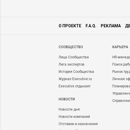
О ПРОЕКТЕ
F.A.Q.
РЕКЛАМА
Д
CООБЩЕСТВО
КАРЬЕРА
Лица Сообщества
HR-менед
Лига экспертов
Поиск раб
История Сообщества
Рынок тру
Журнал Executive.ru
Личная эф
Executive отдыхает
Планирова
Управленч
НОВОСТИ
Справочн
Новости дня
Новости компаний
Отставки и назначения