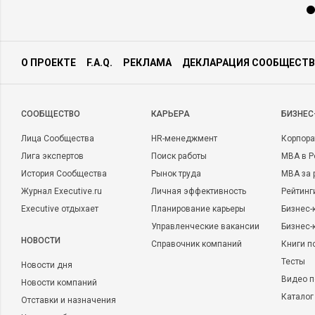
О ПРОЕКТЕ
F.A.Q.
РЕКЛАМА
ДЕКЛАРАЦИЯ СООБЩЕСТВ
CООБЩЕСТВО
КАРЬЕРА
БИЗНЕС
Лица Сообщества
HR-менеджмент
Корпора
Лига экспертов
Поиск работы
MBA в Р
История Сообщества
Рынок труда
MBA за 
Журнал Executive.ru
Личная эффективность
Рейтинг
Executive отдыхает
Планирование карьеры
Бизнес-
Управленческие вакансии
Бизнес-
НОВОСТИ
Справочник компаний
Книги п
Тесты
Новости дня
Видео п
Новости компаний
Каталог
Отставки и назначения