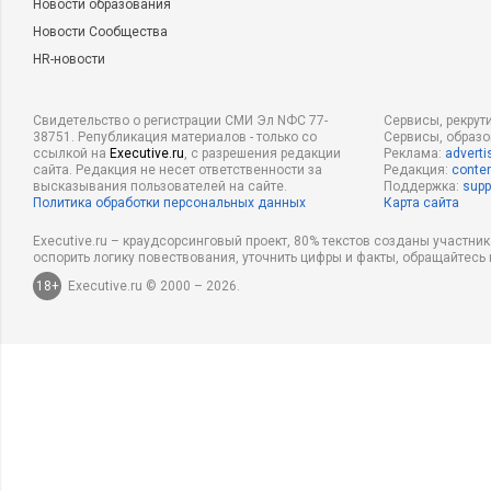
Новости образования
Новости Сообщества
HR-новости
Свидетельство о регистрации СМИ Эл NФС 77-
Сервисы, рекрут
38751. Републикация материалов - только со
Сервисы, образ
ссылкой на
Executive.ru
, с разрешения редакции
Реклама:
adverti
сайта. Редакция не несет ответственности за
Редакция:
conten
высказывания пользователей на сайте.
Поддержка:
supp
Политика обработки персональных данных
Карта сайта
Executive.ru – краудсорсинговый проект, 80% текстов созданы участни
оспорить логику повествования, уточнить цифры и факты, обращайтесь 
18+
Executive.ru © 2000 – 2026.