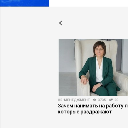
4910
23
HR-МЕНЕДЖМЕНТ
3735
20
льности: как
Зачем нанимать на работу 
юдьми осмысленно
которые раздражают