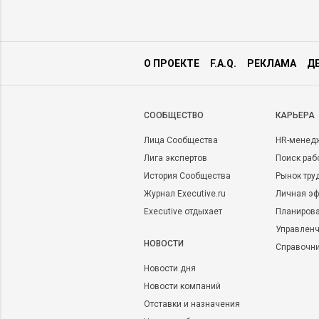
О ПРОЕКТЕ
F.A.Q.
РЕКЛАМА
Д
CООБЩЕСТВО
КАРЬЕРА
Лица Сообщества
HR-менед
Лига экспертов
Поиск раб
История Сообщества
Рынок тру
Журнал Executive.ru
Личная эф
Executive отдыхает
Планирова
Управленч
НОВОСТИ
Справочн
Новости дня
Новости компаний
Отставки и назначения