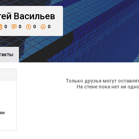
гей
Васильев
0
0
0
0
такты
Только друзья могут оставля
На стене пока нет ни одн
ам