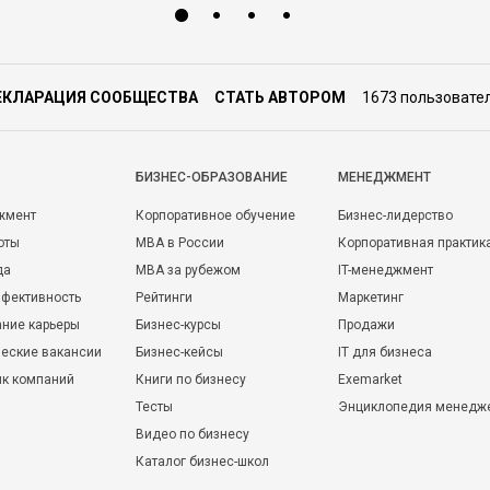
ЕКЛАРАЦИЯ СООБЩЕСТВА
СТАТЬ АВТОРОМ
1673 пользовате
БИЗНЕС-ОБРАЗОВАНИЕ
МЕНЕДЖМЕНТ
жмент
Корпоративное обучение
Бизнес-лидерство
оты
MBA в России
Корпоративная практик
да
MBA за рубежом
IT-менеджмент
фективность
Рейтинги
Маркетинг
ние карьеры
Бизнес-курсы
Продажи
еские вакансии
Бизнес-кейсы
IT для бизнеса
ик компаний
Книги по бизнесу
Exemarket
Тесты
Энциклопедия менедж
Видео по бизнесу
Каталог бизнес-школ