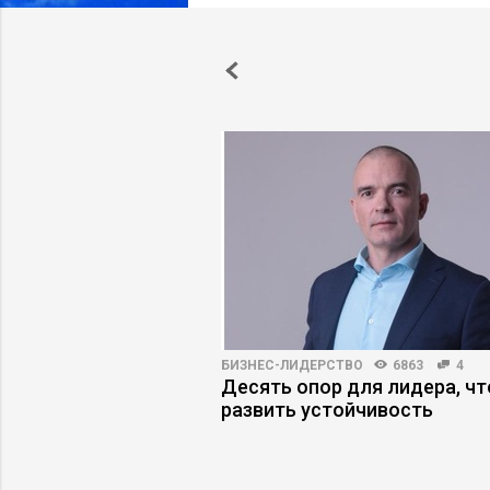
22
БИЗНЕС-ЛИДЕРСТВО
6863
4
векоцентричность не
Десять опор для лидера, ч
изнесе
развить устойчивость