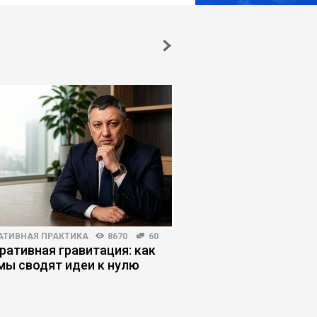
АТИВНАЯ ПРАКТИКА
8670
60
HR-МЕНЕДЖМЕНТ
3000
ративная гравитация: как
Как HR-менеджеру с
мы сводят идеи к нулю
увольнения