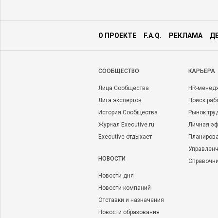
О ПРОЕКТЕ
F.A.Q.
РЕКЛАМА
Д
CООБЩЕСТВО
КАРЬЕРА
Лица Сообщества
HR-менед
Лига экспертов
Поиск раб
История Сообщества
Рынок тру
Журнал Executive.ru
Личная эф
Executive отдыхает
Планирова
Управленч
НОВОСТИ
Справочн
Новости дня
Новости компаний
Отставки и назначения
Новости образования