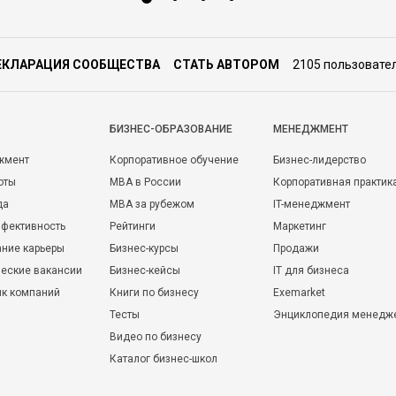
ЕКЛАРАЦИЯ СООБЩЕСТВА
СТАТЬ АВТОРОМ
2105 пользовате
БИЗНЕС-ОБРАЗОВАНИЕ
МЕНЕДЖМЕНТ
жмент
Корпоративное обучение
Бизнес-лидерство
оты
MBA в России
Корпоративная практик
да
MBA за рубежом
IT-менеджмент
фективность
Рейтинги
Маркетинг
ние карьеры
Бизнес-курсы
Продажи
еские вакансии
Бизнес-кейсы
IT для бизнеса
ик компаний
Книги по бизнесу
Exemarket
Тесты
Энциклопедия менедж
Видео по бизнесу
Каталог бизнес-школ