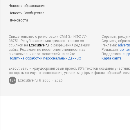
Новости образования
Новости Сообщества
HR-новости
Свидетельство о регистрации СМИ Эл NФС 77-
Сервисы, рекрут
38751. Републикация материалов - только со
Сервисы, образ
ссылкой на
Executive.ru
, с разрешения редакции
Реклама:
adverti
сайта. Редакция не несет ответственности за
Редакция:
conten
высказывания пользователей на сайте.
Поддержка:
supp
Политика обработки персональных данных
Карта сайта
Executive.ru – краудсорсинговый проект, 80% текстов созданы участни
оспорить логику повествования, уточнить цифры и факты, обращайтесь 
18+
Executive.ru © 2000 – 2026.