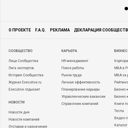
О ПРОЕКТЕ
F.A.Q.
РЕКЛАМА
ДЕКЛАРАЦИЯ СООБЩЕСТВ
CООБЩЕСТВО
КАРЬЕРА
БИЗНЕС
Лица Сообщества
HR-менеджмент
Корпора
Лига экспертов
Поиск работы
MBA в Р
История Сообщества
Рынок труда
MBA за 
Журнал Executive.ru
Личная эффективность
Рейтинг
Executive отдыхает
Планирование карьеры
Бизнес-
Управленческие вакансии
Бизнес-
НОВОСТИ
Справочник компаний
Книги п
Тесты
Новости дня
Видео п
Новости компаний
Каталог
Отставки и назначения