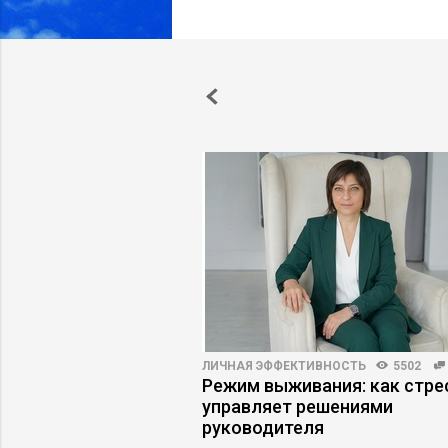
8
79
ЛИЧНАЯ ЭФФЕКТИВНОСТЬ
5502
нький оклад
Режим выживания: как стре
о продажам опасен
управляет решениями
руководителя