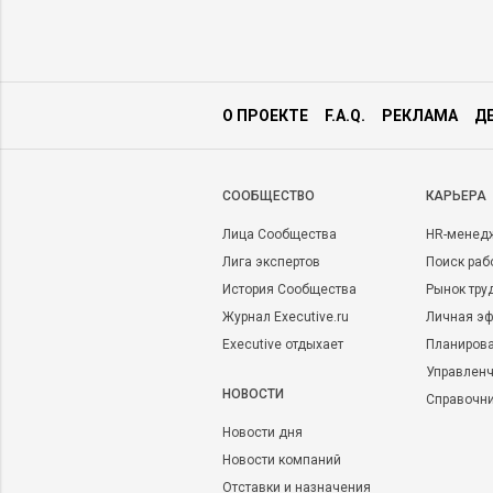
О ПРОЕКТЕ
F.A.Q.
РЕКЛАМА
Д
CООБЩЕСТВО
КАРЬЕРА
Лица Сообщества
HR-менед
Лига экспертов
Поиск раб
История Сообщества
Рынок тру
Журнал Executive.ru
Личная эф
Executive отдыхает
Планирова
Управленч
НОВОСТИ
Справочн
Новости дня
Новости компаний
Отставки и назначения