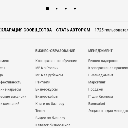
ЕКЛАРАЦИЯ СООБЩЕСТВА
СТАТЬ АВТОРОМ
1725 пользовате
БИЗНЕС-ОБРАЗОВАНИЕ
МЕНЕДЖМЕНТ
жмент
Корпоративное обучение
Бизнес-лидерство
оты
MBA в России
Корпоративная практик
да
MBA за рубежом
IT-менеджмент
фективность
Рейтинги
Маркетинг
ние карьеры
Бизнес-курсы
Продажи
еские вакансии
Бизнес-кейсы
IT для бизнеса
ик компаний
Книги по бизнесу
Exemarket
Тесты
Энциклопедия менедж
Видео по бизнесу
Каталог бизнес-школ