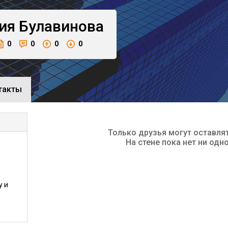
ия
Булавинова
0
0
0
0
такты
Только друзья могут оставля
На стене пока нет ни одн
у и