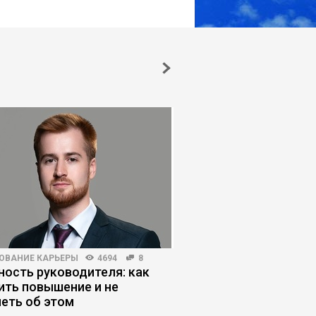
ОВАНИЕ КАРЬЕРЫ
4694
8
HR-МЕНЕДЖМЕНТ
3000
ость руководителя: как
Как HR-менеджеру с
ить повышение и не
увольнения
еть об этом