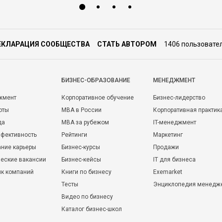
ЕКЛАРАЦИЯ СООБЩЕСТВА
СТАТЬ АВТОРОМ
1406 пользовате
БИЗНЕС-ОБРАЗОВАНИЕ
МЕНЕДЖМЕНТ
жмент
Корпоративное обучение
Бизнес-лидерство
оты
MBA в России
Корпоративная практик
да
MBA за рубежом
IT-менеджмент
фективность
Рейтинги
Маркетинг
ние карьеры
Бизнес-курсы
Продажи
еские вакансии
Бизнес-кейсы
IT для бизнеса
ик компаний
Книги по бизнесу
Exemarket
Тесты
Энциклопедия менедж
Видео по бизнесу
Каталог бизнес-школ