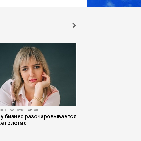
ИНГ
3296
48
КОРПОРАТИВНАЯ ПРАКТИКА
у бизнес разочаровывается
Почему внедрение И
кетологах
оправдывает ожидан
управленческих оши