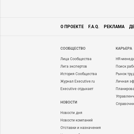
О ПРОЕКТЕ
F.A.Q.
РЕКЛАМА
Д
CООБЩЕСТВО
КАРЬЕРА
Лица Сообщества
HR-менед
Лига экспертов
Поиск раб
История Сообщества
Рынок тру
Журнал Executive.ru
Личная эф
Executive отдыхает
Планирова
Управленч
НОВОСТИ
Справочн
Новости дня
Новости компаний
Отставки и назначения