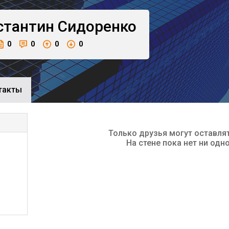
стантин
Сидоренко
0
0
0
0
такты
Только друзья могут оставля
На стене пока нет ни одн