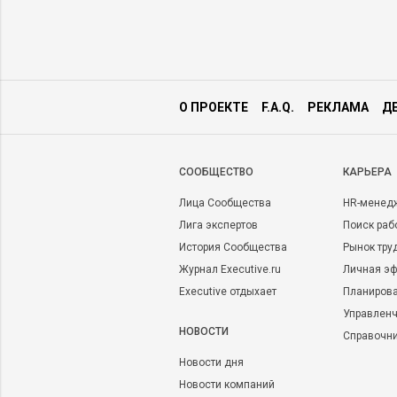
О ПРОЕКТЕ
F.A.Q.
РЕКЛАМА
Д
CООБЩЕСТВО
КАРЬЕРА
Лица Сообщества
HR-менед
Лига экспертов
Поиск раб
История Сообщества
Рынок тру
Журнал Executive.ru
Личная эф
Executive отдыхает
Планирова
Управленч
НОВОСТИ
Справочн
Новости дня
Новости компаний