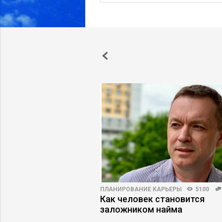
ПРАКТИКА
3908
106
ПЛАНИРОВАНИЕ КАРЬЕРЫ
5100
ный менеджер
Как человек становится
 в свою игру
заложником найма