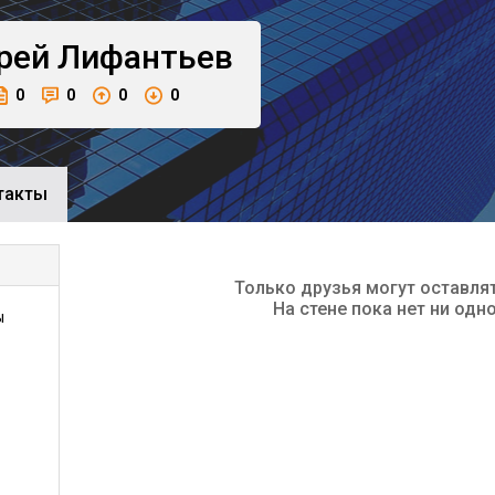
рей
Лифантьев
0
0
0
0
такты
Только друзья могут оставля
На стене пока нет ни одн
ы