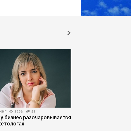
ИНГ
3296
48
HR-МЕНЕДЖМЕНТ
3347
у бизнес разочаровывается
Как нанять звездног
кетологах
и не пожалеть об эт