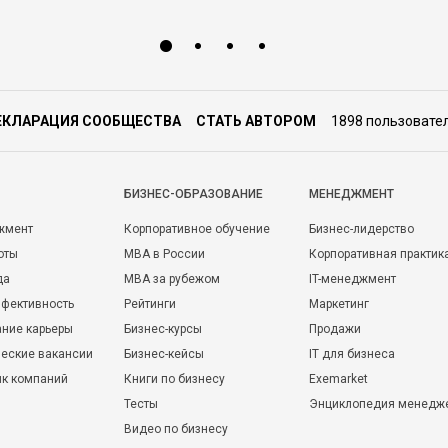
ЕКЛАРАЦИЯ СООБЩЕСТВА
СТАТЬ АВТОРОМ
1898 пользовате
БИЗНЕС-ОБРАЗОВАНИЕ
МЕНЕДЖМЕНТ
жмент
Корпоративное обучение
Бизнес-лидерство
оты
MBA в России
Корпоративная практик
да
MBA за рубежом
IT-менеджмент
фективность
Рейтинги
Маркетинг
ние карьеры
Бизнес-курсы
Продажи
еские вакансии
Бизнес-кейсы
IT для бизнеса
ик компаний
Книги по бизнесу
Exemarket
Тесты
Энциклопедия менедж
Видео по бизнесу