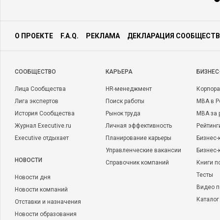
О ПРОЕКТЕ
F.A.Q.
РЕКЛАМА
ДЕКЛАРАЦИЯ СООБЩЕСТВ
CООБЩЕСТВО
КАРЬЕРА
БИЗНЕС
Лица Сообщества
HR-менеджмент
Корпора
Лига экспертов
Поиск работы
MBA в Р
История Сообщества
Рынок труда
MBA за 
Журнал Executive.ru
Личная эффективность
Рейтинг
Executive отдыхает
Планирование карьеры
Бизнес-
Управленческие вакансии
Бизнес-
НОВОСТИ
Справочник компаний
Книги п
Тесты
Новости дня
Видео п
Новости компаний
Каталог
Отставки и назначения
Новости образования