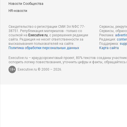
Новости Сообщества
HR-новости
Свидетельство о регистрации СМИ Эл NФС 77-
Сервисы, рекрут
38751. Републикация материалов - только со
Сервисы, образ
ссылкой на
Executive.ru
, с разрешения редакции
Реклама:
adverti
сайта. Редакция не несет ответственности за
Редакция:
conten
высказывания пользователей на сайте.
Поддержка:
supp
Политика обработки персональных данных
Карта сайта
Executive.ru – краудсорсинговый проект, 80% текстов созданы участни
оспорить логику повествования, уточнить цифры и факты, обращайтесь 
18+
Executive.ru © 2000 – 2026.