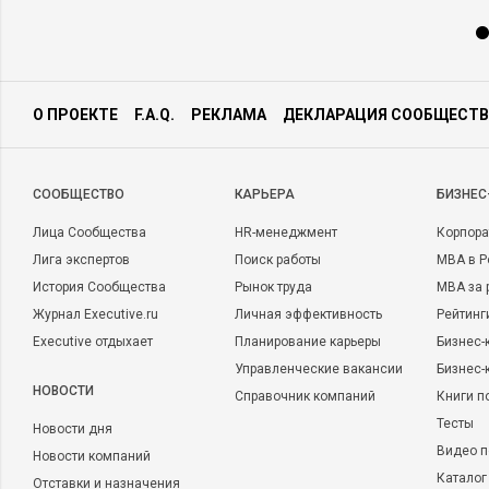
О ПРОЕКТЕ
F.A.Q.
РЕКЛАМА
ДЕКЛАРАЦИЯ СООБЩЕСТВ
CООБЩЕСТВО
КАРЬЕРА
БИЗНЕС
Лица Сообщества
HR-менеджмент
Корпора
Лига экспертов
Поиск работы
MBA в Р
История Сообщества
Рынок труда
MBA за 
Журнал Executive.ru
Личная эффективность
Рейтинг
Executive отдыхает
Планирование карьеры
Бизнес-
Управленческие вакансии
Бизнес-
НОВОСТИ
Справочник компаний
Книги п
Тесты
Новости дня
Видео п
Новости компаний
Каталог
Отставки и назначения