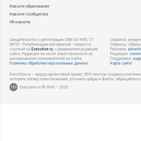
Новости образования
Новости Сообщества
HR-новости
Свидетельство о регистрации СМИ Эл NФС 77-
Сервисы, рекрут
38751. Републикация материалов - только со
Сервисы, образ
ссылкой на
Executive.ru
, с разрешения редакции
Реклама:
adverti
сайта. Редакция не несет ответственности за
Редакция:
conten
высказывания пользователей на сайте.
Поддержка:
supp
Политика обработки персональных данных
Карта сайта
Executive.ru – краудсорсинговый проект, 80% текстов созданы участни
оспорить логику повествования, уточнить цифры и факты, обращайтесь 
18+
Executive.ru © 2000 – 2026.