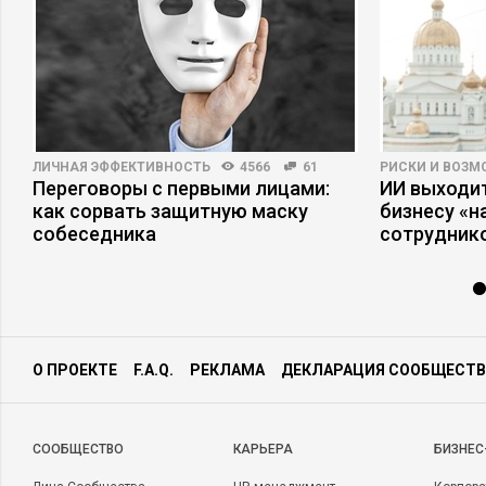
ЛИЧНАЯ ЭФФЕКТИВНОСТЬ
4566
61
РИСКИ И ВОЗ
Переговоры с первыми лицами:
ИИ выходит
и
как сорвать защитную маску
бизнесу «
собеседника
сотрудник
О ПРОЕКТЕ
F.A.Q.
РЕКЛАМА
ДЕКЛАРАЦИЯ СООБЩЕСТВ
CООБЩЕСТВО
КАРЬЕРА
БИЗНЕС