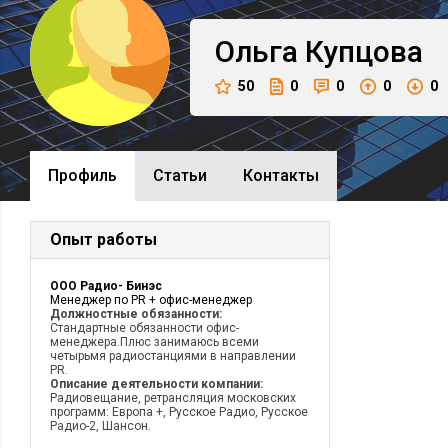
Ольга
Купцова
50
0
0
0
0
Профиль
Cтатьи
Контакты
Опыт работы
ООО Радио- Бинэс
Менеджер по PR + офис-менеджер
Должностные обязанности:
Стандартные обязанности офис-
менеджера.Плюс занимаюсь всеми
четырьмя радиостанциями в направлении
PR.
Описание деятельности компании:
Радиовещание, ретрансляция московских
программ: Европа +, Русское Радио, Русское
Радио-2, Шансон.