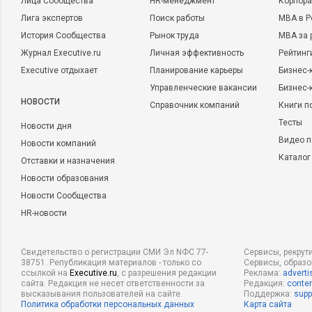
Лица Сообщества
HR-менеджмент
Корпора
Лига экспертов
Поиск работы
MBA в Р
История Сообщества
Рынок труда
MBA за 
Журнал Executive.ru
Личная эффективность
Рейтинг
Executive отдыхает
Планирование карьеры
Бизнес-
Управленческие вакансии
Бизнес-
НОВОСТИ
Справочник компаний
Книги п
Тесты
Новости дня
Видео п
Новости компаний
Каталог
Отставки и назначения
Новости образования
Новости Сообщества
HR-новости
Свидетельство о регистрации СМИ Эл NФС 77-
Сервисы, рекрут
38751. Републикация материалов - только со
Сервисы, образ
ссылкой на
Executive.ru
, с разрешения редакции
Реклама:
adverti
сайта. Редакция не несет ответственности за
Редакция:
conten
высказывания пользователей на сайте.
Поддержка:
supp
Политика обработки персональных данных
Карта сайта