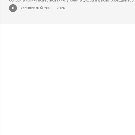
оспорить логику повествования, уточнить цифры и факты, обращайтесь 
18+
Executive.ru © 2000 – 2026.