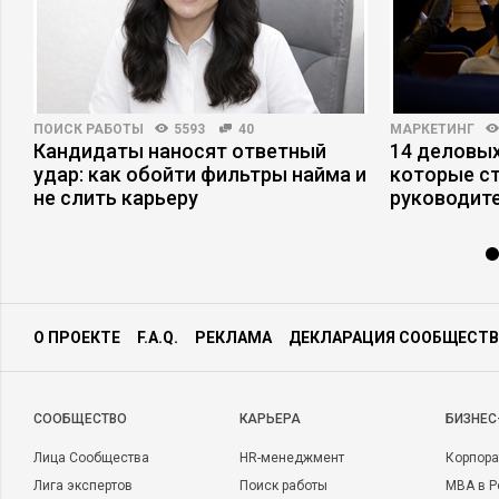
ПОИСК РАБОТЫ
5593
40
МАРКЕТИНГ
–
Кандидаты наносят ответный
14 деловых
удар: как обойти фильтры найма и
которые с
не слить карьеру
руководит
О ПРОЕКТЕ
F.A.Q.
РЕКЛАМА
ДЕКЛАРАЦИЯ СООБЩЕСТВ
CООБЩЕСТВО
КАРЬЕРА
БИЗНЕС
Лица Сообщества
HR-менеджмент
Корпора
Лига экспертов
Поиск работы
MBA в Р