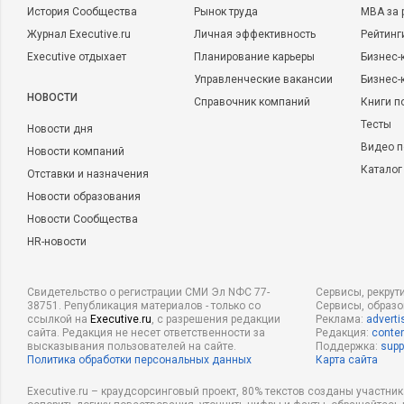
История Сообщества
Рынок труда
MBA за 
Журнал Executive.ru
Личная эффективность
Рейтинг
Executive отдыхает
Планирование карьеры
Бизнес-
Управленческие вакансии
Бизнес-
НОВОСТИ
Справочник компаний
Книги п
Тесты
Новости дня
Видео п
Новости компаний
Каталог
Отставки и назначения
Новости образования
Новости Сообщества
HR-новости
Свидетельство о регистрации СМИ Эл NФС 77-
Сервисы, рекрут
38751. Републикация материалов - только со
Сервисы, образ
ссылкой на
Executive.ru
, с разрешения редакции
Реклама:
adverti
сайта. Редакция не несет ответственности за
Редакция:
conten
высказывания пользователей на сайте.
Поддержка:
supp
Политика обработки персональных данных
Карта сайта
Executive.ru – краудсорсинговый проект, 80% текстов созданы участни