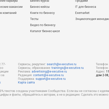
ние карьеры
Бизнес-курсы
Продажи
еские вакансии
Бизнес-кейсы
IT для бизнеса
ик компаний
Книги по бизнесу
Exemarket
Тесты
Энциклопедия менедж
Видео по бизнесу
Каталог бизнес-школ
 77-
Сервисы, рекрутинг:
search@e-xecutive.ru
Телефон 
 со
Сервисы, образование:
trainings@e-xecutive.ru
Телефон 
дакции
Реклама:
advertising@e-xecutive.ru
Адрес:
1
 за
Редакция:
content@e-xecutive.ru
дом 2-38,
Поддержка:
support@e-xecutive.ru
х
Карта сайта
 80% текстов созданы участниками Сообщества. Если вы не согласны с идеям
 цифры и факты, обращайтесь к авторам, а не в редакцию. Сделать это можн