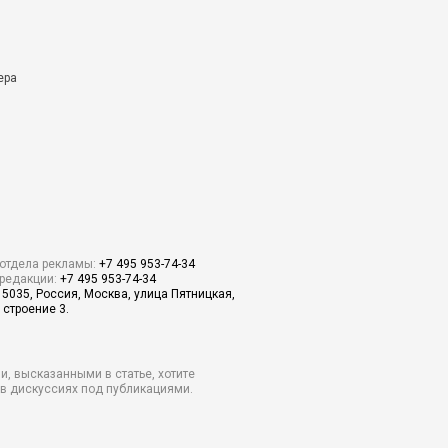
ера
отдела рекламы:
+7 495 953-74-34
редакции:
+7 495 953-74-34
15035, Россия, Москва, улица Пятницкая,
 строение 3.
и, высказанными в статье, хотите
о в дискуссиях под публикациями.