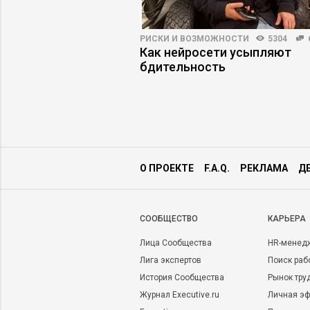
ПРАКТИКА
4339
42
РИСКИ И ВОЗМОЖНОСТИ
5304
ть некомпетентного
Как нейросети усыпляют
, который топит
бдительность
О ПРОЕКТЕ
F.A.Q.
РЕКЛАМА
Д
CООБЩЕСТВО
КАРЬЕРА
Лица Сообщества
HR-менед
Лига экспертов
Поиск раб
История Сообщества
Рынок тру
Журнал Executive.ru
Личная эф