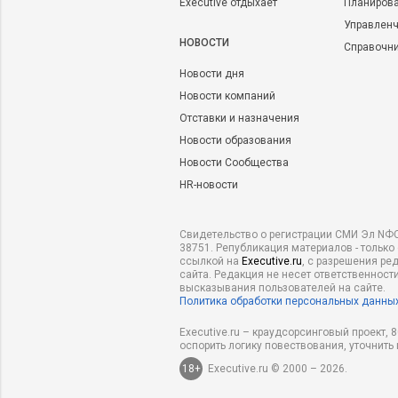
Executive отдыхает
Планирова
Управленч
НОВОСТИ
Справочн
Новости дня
Новости компаний
Отставки и назначения
Новости образования
Новости Сообщества
HR-новости
Свидетельство о регистрации СМИ Эл NФС
38751. Републикация материалов - только
ссылкой на
Executive.ru
, с разрешения ре
сайта. Редакция не несет ответственности
высказывания пользователей на сайте.
Политика обработки персональных данны
Executive.ru – краудсорсинговый проект,
оспорить логику повествования, уточнить
18+
Executive.ru © 2000 – 2026.