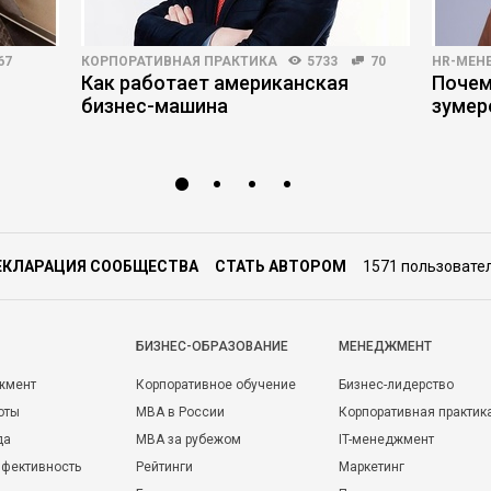
67
КОРПОРАТИВНАЯ ПРАКТИКА
5733
70
HR-МЕН
Как работает американская
Почем
бизнес-машина
зумер
ЕКЛАРАЦИЯ СООБЩЕСТВА
СТАТЬ АВТОРОМ
1571 пользовате
БИЗНЕС-ОБРАЗОВАНИЕ
МЕНЕДЖМЕНТ
жмент
Корпоративное обучение
Бизнес-лидерство
оты
MBA в России
Корпоративная практик
да
MBA за рубежом
IT-менеджмент
фективность
Рейтинги
Маркетинг