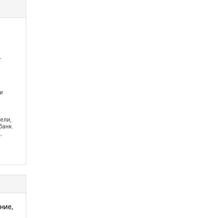
-
и
ели,
банк.
,
аботка
ние,