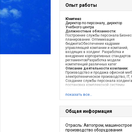
Опыт работы
Юнитекс
Директор по персоналу, директор
Учебного центра
Должностные обязанности:
Построение службы персонала Бизнес
планирование. Оптимизация
бюджетаОбеспечение кадрами
управляющей компании и компаний,
входящих в холдинг. Разработка и
внедрение корпоративных стандартов 
регламентовРазработка модели
компетенций различных катег
Описание деятельности компании:
Производство и продажа офисной меб
электротехническое производство, IT, 
Создание службы персонала холдинга
постановка комплексной системы
управления персоналом. Бизнес-
планирование, бюджетирование. Разр
показать все…
и внедрение стандартов и регламен
Общая информация
Отрасль: Автопром, машинострое
производство оборудования