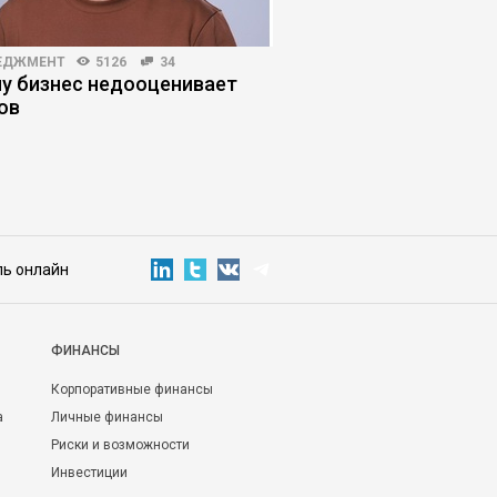
ЕДЖМЕНТ
5126
34
ЛИЧНАЯ ЭФФЕКТИВНОСТЬ
у бизнес недооценивает
Режим выживания: к
ов
управляет решениям
руководителя
ль онлайн
ФИНАНСЫ
Корпоративные финансы
а
Личные финансы
Риски и возможности
Инвестиции