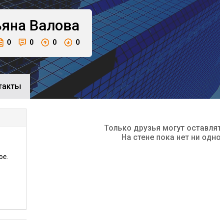
ьяна
Валова
0
0
0
0
такты
Только друзья могут оставля
На стене пока нет ни одн
ое.