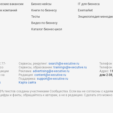
еские вакансии
Бизнес-кейсы
IT для бизнеса
ик компаний
Книги по бизнесу
Exemarket
Тесты
Энциклопедия менедж
Видео по бизнесу
Каталог бизнес-школ
 77-
Сервисы, рекрутинг:
search@e-xecutive.ru
Телефон 
 со
Сервисы, образование:
trainings@e-xecutive.ru
Телефон 
дакции
Реклама:
advertising@e-xecutive.ru
Адрес:
1
 за
Редакция:
content@e-xecutive.ru
дом 2-38,
Поддержка:
support@e-xecutive.ru
х
Карта сайта
 80% текстов созданы участниками Сообщества. Если вы не согласны с идеям
 цифры и факты, обращайтесь к авторам, а не в редакцию. Сделать это можн