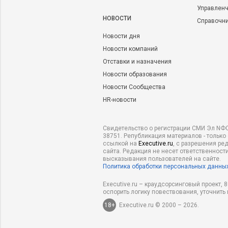
Управленч
НОВОСТИ
Справочн
Новости дня
Новости компаний
Отставки и назначения
Новости образования
Новости Сообщества
HR-новости
Свидетельство о регистрации СМИ Эл NФС
38751. Републикация материалов - только
ссылкой на
Executive.ru
, с разрешения ре
сайта. Редакция не несет ответственности
высказывания пользователей на сайте.
Политика обработки персональных данны
Executive.ru – краудсорсинговый проект,
оспорить логику повествования, уточнить
18+
Executive.ru © 2000 – 2026.