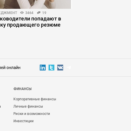
ЕДЖМЕНТ
3464
19
КОРПОРАТИВНАЯ ПРАКТИКА
уководители попадают в
Как работает амери
ку продающего резюме
бизнес-машина
лей онлайн
ФИНАНСЫ
Корпоративные финансы
а
Личные финансы
Риски и возможности
Инвестиции