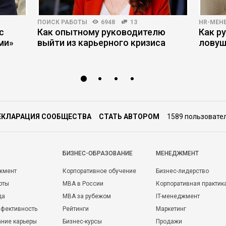
ПОИСК РАБОТЫ
6948
13
HR-МЕН
с
Как опытному руководителю
Как р
ми»
выйти из карьерного кризиса
ловуш
ЕКЛАРАЦИЯ СООБЩЕСТВА
СТАТЬ АВТОРОМ
1589 пользовате
БИЗНЕС-ОБРАЗОВАНИЕ
МЕНЕДЖМЕНТ
жмент
Корпоративное обучение
Бизнес-лидерство
оты
MBA в России
Корпоративная практик
да
MBA за рубежом
IT-менеджмент
фективность
Рейтинги
Маркетинг
ние карьеры
Бизнес-курсы
Продажи