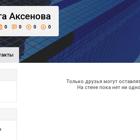
га
Аксенова
0
0
0
0
такты
Только друзья могут оставля
На стене пока нет ни одн
ы