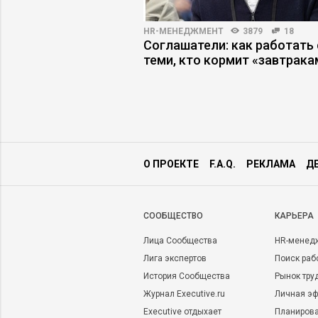
4557
27
HR-МЕНЕДЖМЕНТ
3879
18
elegram: как
Соглашатели: как работать 
 коммуникации
теми, кто кормит «завтрака
О ПРОЕКТЕ
F.A.Q.
РЕКЛАМА
Д
CООБЩЕСТВО
КАРЬЕРА
Лица Сообщества
HR-менед
Лига экспертов
Поиск раб
История Сообщества
Рынок тру
Журнал Executive.ru
Личная эф
Executive отдыхает
Планирова