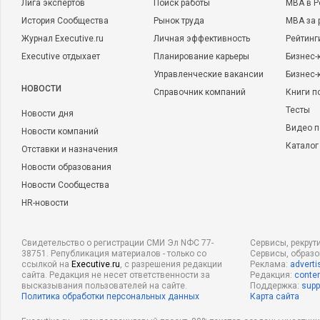
Лига экспертов
Поиск работы
MBA в Р
История Сообщества
Рынок труда
MBA за 
Журнал Executive.ru
Личная эффективность
Рейтинг
Executive отдыхает
Планирование карьеры
Бизнес-
Управленческие вакансии
Бизнес-
НОВОСТИ
Справочник компаний
Книги п
Тесты
Новости дня
Видео п
Новости компаний
Каталог
Отставки и назначения
Новости образования
Новости Сообщества
HR-новости
Свидетельство о регистрации СМИ Эл NФС 77-
Сервисы, рекрут
38751. Републикация материалов - только со
Сервисы, образ
ссылкой на
Executive.ru
, с разрешения редакции
Реклама:
adverti
сайта. Редакция не несет ответственности за
Редакция:
conten
высказывания пользователей на сайте.
Поддержка:
supp
Политика обработки персональных данных
Карта сайта