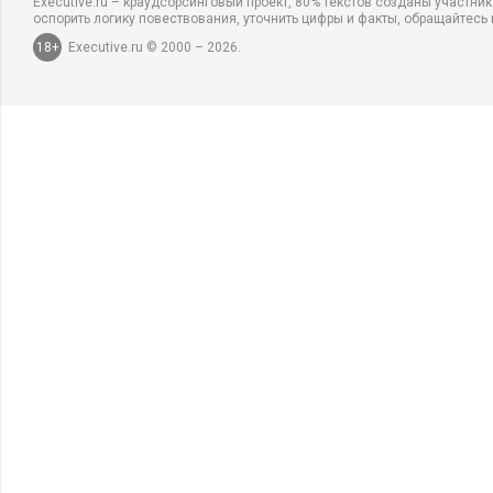
Executive.ru – краудсорсинговый проект, 80% текстов созданы участни
оспорить логику повествования, уточнить цифры и факты, обращайтесь 
18+
Executive.ru © 2000 – 2026.