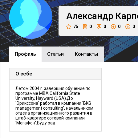
Александр
Карп
75
0
0
0
0
Профиль
Cтатьи
Контакты
О себе
Летом 2004 г. завершил обучение по
программе МВА California State
University, Hayward (USA).До
'Эрикссона' работал в компании 'BKG
management consulting', начальником
отдела организационного развития в
штаб-квартире сотовой компании
'МегаФон'.Буду рад