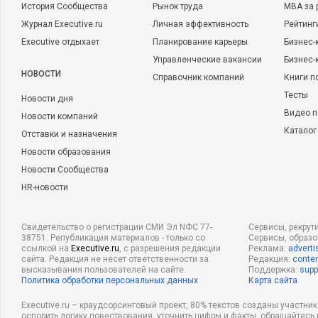
История Сообщества
Рынок труда
MBA за 
Журнал Executive.ru
Личная эффективность
Рейтинг
Executive отдыхает
Планирование карьеры
Бизнес-
Управленческие вакансии
Бизнес-
НОВОСТИ
Справочник компаний
Книги п
Тесты
Новости дня
Видео п
Новости компаний
Каталог
Отставки и назначения
Новости образования
Новости Сообщества
HR-новости
Свидетельство о регистрации СМИ Эл NФС 77-
Сервисы, рекрут
38751. Републикация материалов - только со
Сервисы, образ
ссылкой на
Executive.ru
, с разрешения редакции
Реклама:
adverti
сайта. Редакция не несет ответственности за
Редакция:
conten
высказывания пользователей на сайте.
Поддержка:
supp
Политика обработки персональных данных
Карта сайта
Executive.ru – краудсорсинговый проект, 80% текстов созданы участни
оспорить логику повествования, уточнить цифры и факты, обращайтесь 