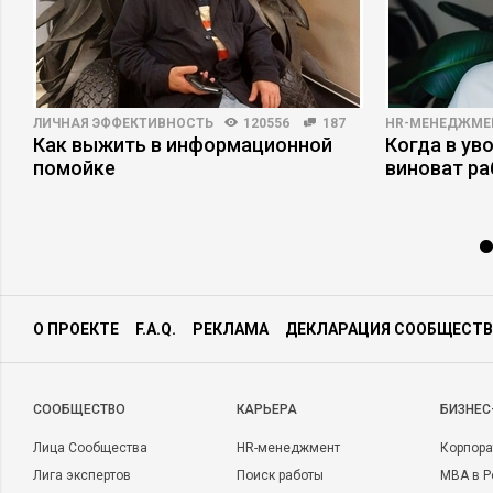
ЛИЧНАЯ ЭФФЕКТИВНОСТЬ
120556
187
HR-МЕНЕДЖМЕ
Как выжить в информационной
Когда в ув
помойке
виноват р
О ПРОЕКТЕ
F.A.Q.
РЕКЛАМА
ДЕКЛАРАЦИЯ СООБЩЕСТВ
CООБЩЕСТВО
КАРЬЕРА
БИЗНЕС
Лица Сообщества
HR-менеджмент
Корпора
Лига экспертов
Поиск работы
MBA в Р