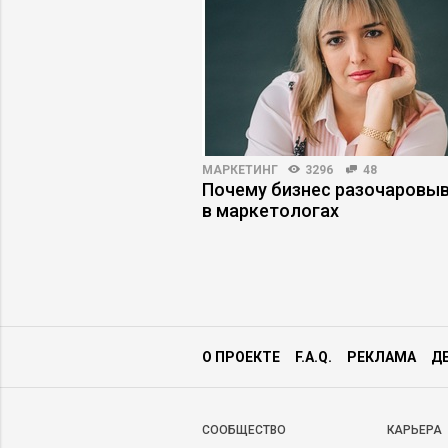
3464
19
МАРКЕТИНГ
3296
48
тели попадают в
Почему бизнес разочаровы
дающего резюме
в маркетологах
О ПРОЕКТЕ
F.A.Q.
РЕКЛАМА
Д
CООБЩЕСТВО
КАРЬЕРА