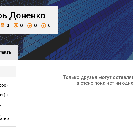
рь
Доненко
0
0
0
0
такты
Только друзья могут оставля
На стене пока нет ни одн
рое -
er) =
.
,
готво