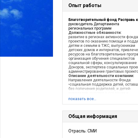
Опыт работы
руководитель Департамента
региональных программ
Должностные обязанности:
развитие в регионах активности фонда
проектов по оказанию помощи и подд
детям и семьям в ТЖС, выпускникам
детских домов и интернатов, привлеч
ресурсов на благотворительные прогр
организация обучения специалистов
социальной сферы, консультирование
Доноров, экспертиза социальных прое
администрирование грантовых проекто
Описание деятельности компании:
Направления деятельности Фонда:
•социальная поддержка детей, остав
без попечения родителей, и детей-
инвалидов, участие в создании и
деятельности организаций, занимающ
показать все…
образованием и воспитанием детей, а
также содействие работе таких органи
•содействие защите детства; •оказани
помощи в различных её формах
Общая информация
государственным и муниципальным
некоммерческим организациям,
специализирующимся на содержании,
Отрасль: СМИ
воспитании и обучении детей, оставш
без попечения родителей, и детей-