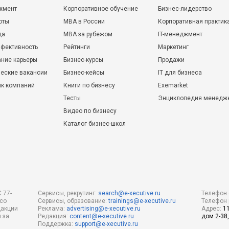
жмент
Корпоративное обучение
Бизнес-лидерство
оты
MBA в России
Корпоративная практик
да
MBA за рубежом
IT-менеджмент
фективность
Рейтинги
Маркетинг
ние карьеры
Бизнес-курсы
Продажи
еские вакансии
Бизнес-кейсы
IT для бизнеса
ик компаний
Книги по бизнесу
Exemarket
Тесты
Энциклопедия менедж
Видео по бизнесу
Каталог бизнес-школ
 77-
Сервисы, рекрутинг:
search@e-xecutive.ru
Телефон 
 со
Сервисы, образование:
trainings@e-xecutive.ru
Телефон 
дакции
Реклама:
advertising@e-xecutive.ru
Адрес:
1
 за
Редакция:
content@e-xecutive.ru
дом 2-38,
Поддержка:
support@e-xecutive.ru