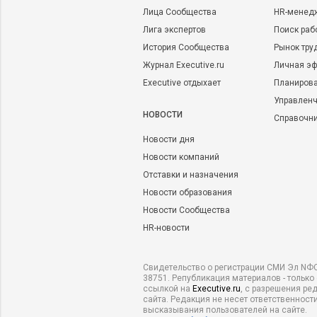
Лица Сообщества
HR-менед
Лига экспертов
Поиск раб
История Сообщества
Рынок тру
Журнал Executive.ru
Личная эф
Executive отдыхает
Планирова
Управленч
НОВОСТИ
Справочн
Новости дня
Новости компаний
Отставки и назначения
Новости образования
Новости Сообщества
HR-новости
Свидетельство о регистрации СМИ Эл NФС
38751. Републикация материалов - только
ссылкой на
Executive.ru
, с разрешения ре
сайта. Редакция не несет ответственности
высказывания пользователей на сайте.