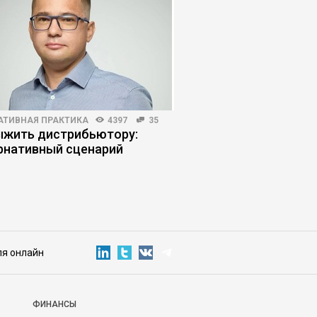
АТИВНАЯ ПРАКТИКА
4397
35
БИЗНЕС-ЛИДЕРСТВО
686
ыжить дистрибьютору:
Десять опор для ли
рнативный сценарий
развить устойчивос
ля онлайн
ФИНАНСЫ