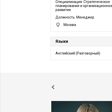
Специализация: Стратегическое
инвалидов; •вовлечение различных с
российского общества в добровольну
планирование и организационно
благотворительную деятельность; •сбо
развитие
средств для оказания бескорыстной
помощи детям, оставшимся без попе
Должность:
Менеджер
родителей, и детям-инвалидам.
Москва
Языки
Английский
(Разговорный)