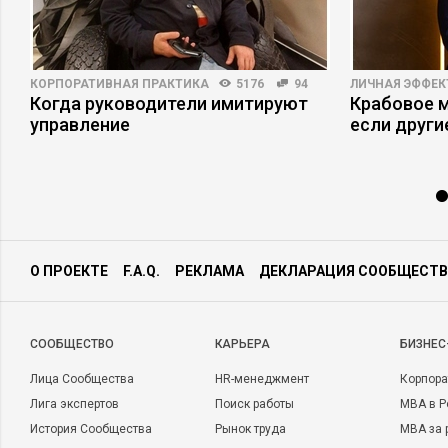
КОРПОРАТИВНАЯ ПРАКТИКА
5176
94
ЛИЧНАЯ ЭФФЕ
Когда руководители имитируют
Крабовое м
управление
если други
О ПРОЕКТЕ
F.A.Q.
РЕКЛАМА
ДЕКЛАРАЦИЯ СООБЩЕСТВ
CООБЩЕСТВО
КАРЬЕРА
БИЗНЕС
Лица Сообщества
HR-менеджмент
Корпора
Лига экспертов
Поиск работы
MBA в Р
История Сообщества
Рынок труда
MBA за 