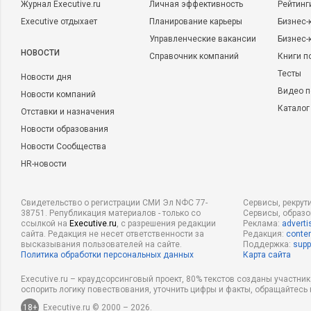
Журнал Executive.ru
Личная эффективность
Рейтинг
Executive отдыхает
Планирование карьеры
Бизнес-
Управленческие вакансии
Бизнес-
НОВОСТИ
Справочник компаний
Книги п
Тесты
Новости дня
Видео п
Новости компаний
Каталог
Отставки и назначения
Новости образования
Новости Сообщества
HR-новости
Свидетельство о регистрации СМИ Эл NФС 77-
Сервисы, рекрут
38751. Републикация материалов - только со
Сервисы, образ
ссылкой на
Executive.ru
, с разрешения редакции
Реклама:
adverti
сайта. Редакция не несет ответственности за
Редакция:
conten
высказывания пользователей на сайте.
Поддержка:
supp
Политика обработки персональных данных
Карта сайта
Executive.ru – краудсорсинговый проект, 80% текстов созданы участни
оспорить логику повествования, уточнить цифры и факты, обращайтесь 
18+
Executive.ru © 2000 – 2026.