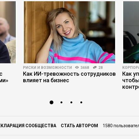
РИСКИ И ВОЗМОЖНОСТИ
3468
28
КОРПОР
с
Как ИИ-тревожность сотрудников
Как у
ми»
влияет на бизнес
чтобы
контр
ЕКЛАРАЦИЯ СООБЩЕСТВА
СТАТЬ АВТОРОМ
1580 пользовате