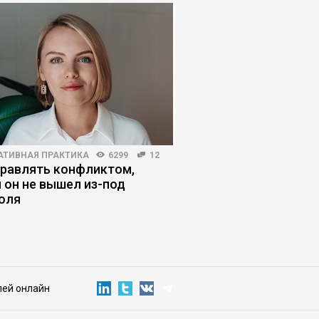
АТИВНАЯ ПРАКТИКА
6299
12
РЕЙТИНГИ БИЗНЕС-ШКОЛ
правлять конфликтом,
Эксперты рассказали
 он не вышел из-под
развивается рынок
оля
корпоративного обуч
году. Новости образ
лей онлайн