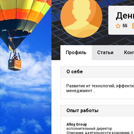
Ден
55
Профиль
Cтатьи
Кон
О себе
Развитие ит технологий, эффект
менеджмент...
Опыт работы
Alloy.Group
исполнительный директор
Описание деятельности компании:
It