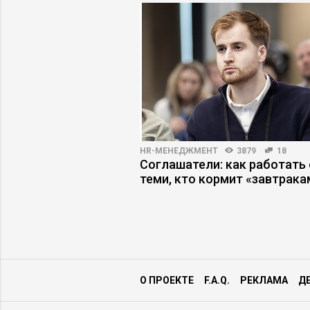
ВО
3512
74
HR-МЕНЕДЖМЕНТ
3879
18
емиурги: как сменить
Соглашатели: как работать 
ения без ущерба
теми, кто кормит «завтрака
О ПРОЕКТЕ
F.A.Q.
РЕКЛАМА
Д