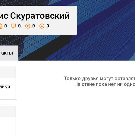
ис
Скуратовский
0
0
0
0
такты
Только друзья могут оставля
На стене пока нет ни одн
ивный