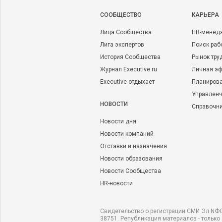
CООБЩЕСТВО
КАРЬЕРА
Лица Сообщества
HR-менед
Лига экспертов
Поиск раб
История Сообщества
Рынок тру
Журнал Executive.ru
Личная эф
Executive отдыхает
Планирова
Управленч
НОВОСТИ
Справочн
Новости дня
Новости компаний
Отставки и назначения
Новости образования
Новости Сообщества
HR-новости
Свидетельство о регистрации СМИ Эл NФС
38751. Републикация материалов - только