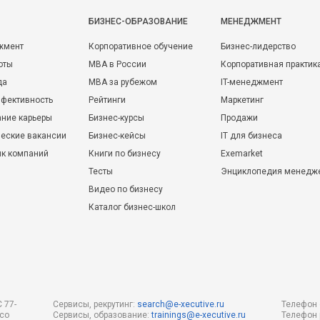
БИЗНЕС-ОБРАЗОВАНИЕ
МЕНЕДЖМЕНТ
жмент
Корпоративное обучение
Бизнес-лидерство
оты
MBA в России
Корпоративная практик
да
MBA за рубежом
IT-менеджмент
фективность
Рейтинги
Маркетинг
ние карьеры
Бизнес-курсы
Продажи
еские вакансии
Бизнес-кейсы
IT для бизнеса
ик компаний
Книги по бизнесу
Exemarket
Тесты
Энциклопедия менедж
Видео по бизнесу
Каталог бизнес-школ
 77-
Сервисы, рекрутинг:
search@e-xecutive.ru
Телефон 
 со
Сервисы, образование:
trainings@e-xecutive.ru
Телефон 