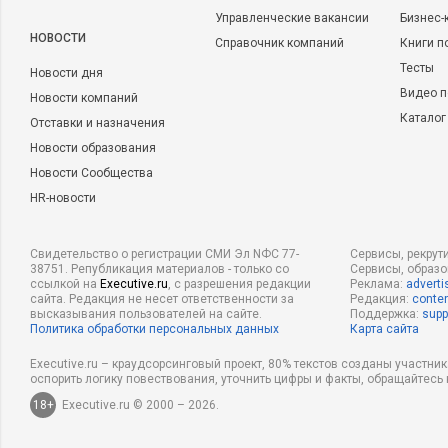
Управленческие вакансии
Бизнес-
НОВОСТИ
Справочник компаний
Книги п
Тесты
Новости дня
Видео п
Новости компаний
Каталог
Отставки и назначения
Новости образования
Новости Сообщества
HR-новости
Свидетельство о регистрации СМИ Эл NФС 77-
Сервисы, рекрут
38751. Републикация материалов - только со
Сервисы, образ
ссылкой на
Executive.ru
, с разрешения редакции
Реклама:
adverti
сайта. Редакция не несет ответственности за
Редакция:
conten
высказывания пользователей на сайте.
Поддержка:
supp
Политика обработки персональных данных
Карта сайта
Executive.ru – краудсорсинговый проект, 80% текстов созданы участни
оспорить логику повествования, уточнить цифры и факты, обращайтесь 
18+
Executive.ru © 2000 – 2026.