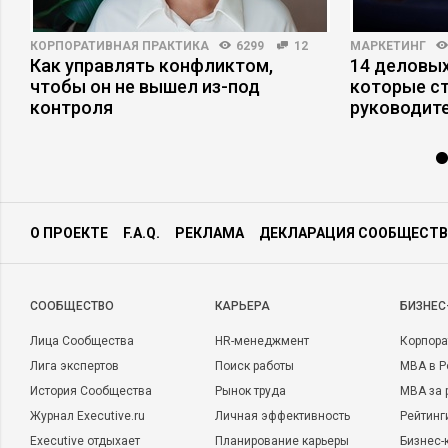
КОРПОРАТИВНАЯ ПРАКТИКА
6299
12
МАРКЕТИНГ
Как управлять конфликтом,
14 деловых
чтобы он не вышел из-под
которые с
контроля
руководит
О ПРОЕКТЕ
F.A.Q.
РЕКЛАМА
ДЕКЛАРАЦИЯ СООБЩЕСТВ
CООБЩЕСТВО
КАРЬЕРА
БИЗНЕС
Лица Сообщества
HR-менеджмент
Корпора
Лига экспертов
Поиск работы
MBA в Р
История Сообщества
Рынок труда
MBA за 
Журнал Executive.ru
Личная эффективность
Рейтинг
Executive отдыхает
Планирование карьеры
Бизнес-