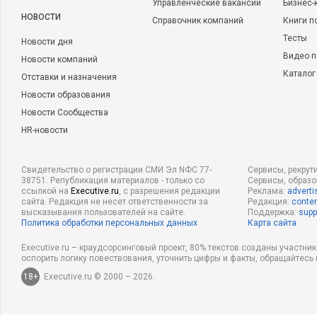
Управленческие вакансии
Бизнес-
НОВОСТИ
Справочник компаний
Книги п
Тесты
Новости дня
Видео п
Новости компаний
Каталог
Отставки и назначения
Новости образования
Новости Сообщества
HR-новости
Свидетельство о регистрации СМИ Эл NФС 77-
Сервисы, рекрут
38751. Републикация материалов - только со
Сервисы, образ
ссылкой на
Executive.ru
, с разрешения редакции
Реклама:
adverti
сайта. Редакция не несет ответственности за
Редакция:
conten
высказывания пользователей на сайте.
Поддержка:
supp
Политика обработки персональных данных
Карта сайта
Executive.ru – краудсорсинговый проект, 80% текстов созданы участни
оспорить логику повествования, уточнить цифры и факты, обращайтесь 
18+
Executive.ru © 2000 – 2026.