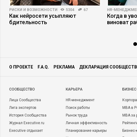
РИСКИ И ВОЗМОЖНОСТИ
5304
67
HR-МЕНЕДЖМЕ
Как нейросети усыпляют
Когда в ув
бдительность
виноват р
О ПРОЕКТЕ
F.A.Q.
РЕКЛАМА
ДЕКЛАРАЦИЯ СООБЩЕСТВ
CООБЩЕСТВО
КАРЬЕРА
БИЗНЕС
Лица Сообщества
HR-менеджмент
Корпора
Лига экспертов
Поиск работы
MBA в Р
История Сообщества
Рынок труда
MBA за 
Журнал Executive.ru
Личная эффективность
Рейтинг
Executive отдыхает
Планирование карьеры
Бизнес-