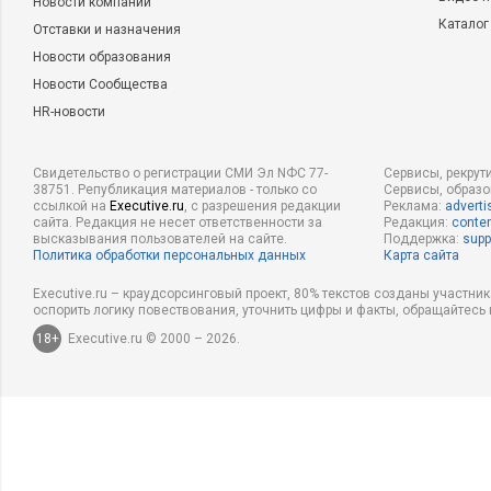
Новости компаний
Каталог
Отставки и назначения
Новости образования
Новости Сообщества
HR-новости
Свидетельство о регистрации СМИ Эл NФС 77-
Сервисы, рекрут
38751. Републикация материалов - только со
Сервисы, образ
ссылкой на
Executive.ru
, с разрешения редакции
Реклама:
adverti
сайта. Редакция не несет ответственности за
Редакция:
conten
высказывания пользователей на сайте.
Поддержка:
supp
Политика обработки персональных данных
Карта сайта
Executive.ru – краудсорсинговый проект, 80% текстов созданы участни
оспорить логику повествования, уточнить цифры и факты, обращайтесь 
18+
Executive.ru © 2000 – 2026.