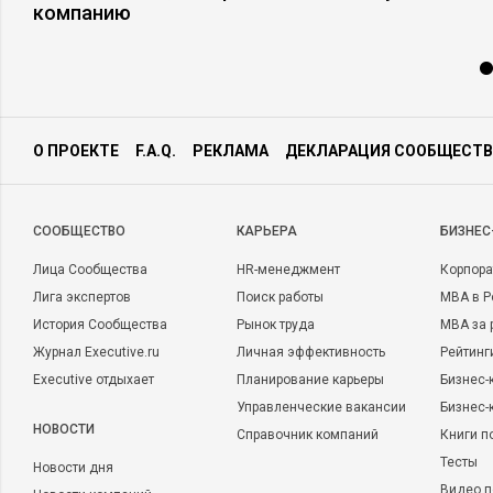
компанию
О ПРОЕКТЕ
F.A.Q.
РЕКЛАМА
ДЕКЛАРАЦИЯ СООБЩЕСТВ
CООБЩЕСТВО
КАРЬЕРА
БИЗНЕС
Лица Сообщества
HR-менеджмент
Корпора
Лига экспертов
Поиск работы
MBA в Р
История Сообщества
Рынок труда
MBA за 
Журнал Executive.ru
Личная эффективность
Рейтинг
Executive отдыхает
Планирование карьеры
Бизнес-
Управленческие вакансии
Бизнес-
НОВОСТИ
Справочник компаний
Книги п
Тесты
Новости дня
Видео п