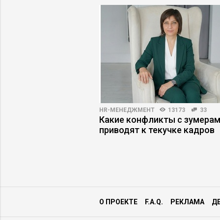
АРЬЕРЫ
5100
66
HR-МЕНЕДЖМЕНТ
13173
33
становится
Какие конфликты с зумера
найма
приводят к текучке кадров
О ПРОЕКТЕ
F.A.Q.
РЕКЛАМА
Д