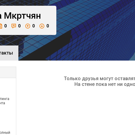
а
Мкртчян
0
0
0
0
такты
Только друзья могут оставля
На стене пока нет ни одн
тинга
нта
олный