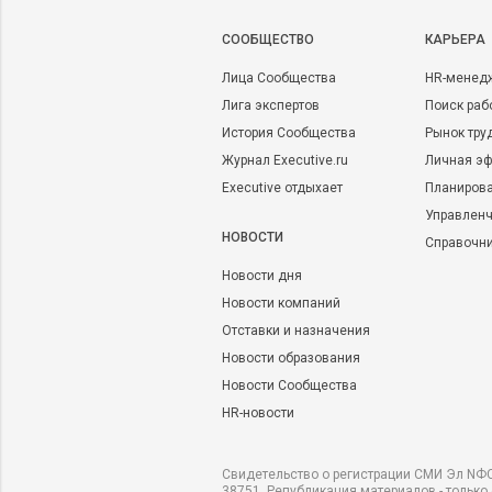
CООБЩЕСТВО
КАРЬЕРА
Лица Сообщества
HR-менед
Лига экспертов
Поиск раб
История Сообщества
Рынок тру
Журнал Executive.ru
Личная эф
Executive отдыхает
Планирова
Управленч
НОВОСТИ
Справочн
Новости дня
Новости компаний
Отставки и назначения
Новости образования
Новости Сообщества
HR-новости
Свидетельство о регистрации СМИ Эл NФС
38751. Републикация материалов - только