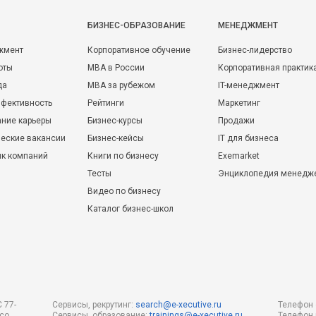
БИЗНЕС-ОБРАЗОВАНИЕ
МЕНЕДЖМЕНТ
жмент
Корпоративное обучение
Бизнес-лидерство
оты
MBA в России
Корпоративная практик
да
MBA за рубежом
IT-менеджмент
фективность
Рейтинги
Маркетинг
ние карьеры
Бизнес-курсы
Продажи
еские вакансии
Бизнес-кейсы
IT для бизнеса
ик компаний
Книги по бизнесу
Exemarket
Тесты
Энциклопедия менедж
Видео по бизнесу
Каталог бизнес-школ
 77-
Сервисы, рекрутинг:
search@e-xecutive.ru
Телефон 
 со
Сервисы, образование:
trainings@e-xecutive.ru
Телефон 