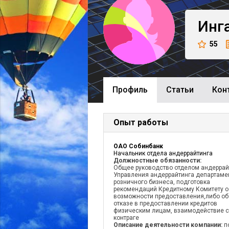
Инг
55
Профиль
Cтатьи
Кон
Опыт работы
ОАО Собинбанк
Начальник отдела андеррайтинга
Должностные обязанности:
Общее руководство отделом андеррай
Управления андеррайтинга департаме
розничного бизнеса, подготовка
рекомендаций Кредитному Комитету о
возможности предоставления,либо об
отказе в предоставлении кредитов
физическим лицам, взаимодействие с
контраге
Описание деятельности компании:
п