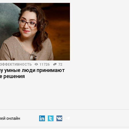
 ЭФФЕКТИВНОСТЬ
11726
72
КОРПОРАТИВНАЯ ПРАКТИКА
у умные люди принимают
Уроки китайского м
е решения
лей онлайн