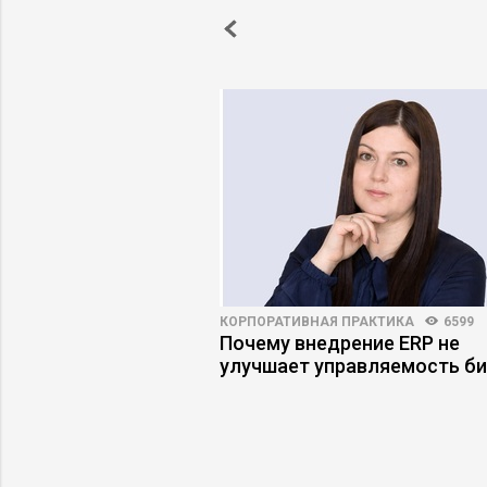
ПРАКТИКА
4861
47
КОРПОРАТИВНАЯ ПРАКТИКА
6599
т: как работают
Почему внедрение ERP не
оторые штампуют
улучшает управляемость би