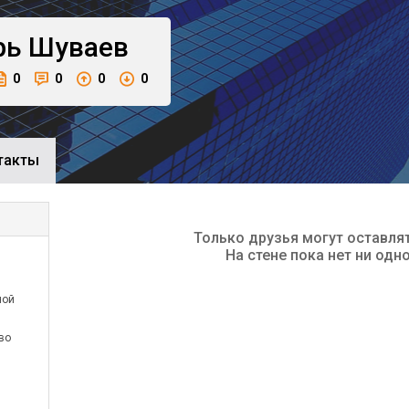
рь
Шуваев
0
0
0
0
такты
Только друзья могут оставля
На стене пока нет ни одн
ной
во