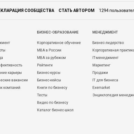
ЕКЛАРАЦИЯ СООБЩЕСТВА
СТАТЬ АВТОРОМ
1294 пользовате
БИЗНЕС-ОБРАЗОВАНИЕ
МЕНЕДЖМЕНТ
жмент
Корпоративное обучение
Бизнес-лидерство
оты
MBA в России
Корпоративная практик
да
MBA за рубежом
IT-менеджмент
фективность
Рейтинги
Маркетинг
ние карьеры
Бизнес-курсы
Продажи
еские вакансии
Бизнес-кейсы
IT для бизнеса
ик компаний
Книги по бизнесу
Exemarket
Тесты
Энциклопедия менедж
Видео по бизнесу
Каталог бизнес-школ