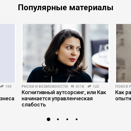
Популярные материалы
109
РИСКИ И ВОЗМОЖНОСТИ
4118
122
ПОИСК 
Когнитивный аутсорсинг, или Как
Как р
знеса
начинается управленческая
опытн
слабость