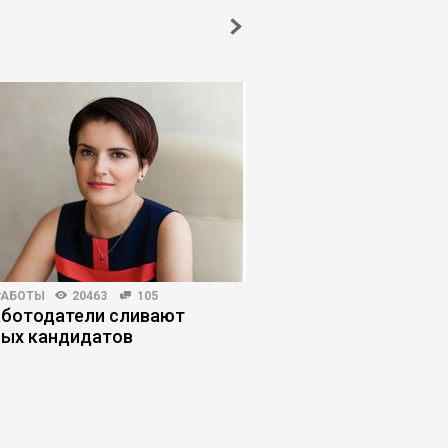
РАБОТЫ
20463
105
РЫНОК ТРУДА
18398
аботодатели сливают
«ИИ сломал найм»: к
ых кандидатов
адаптироваться к н
правилам поиска ра