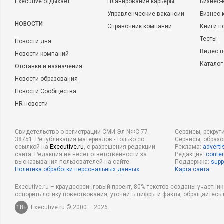
Executive отдыхает
Планирование карьеры
Бизнес-
Управленческие вакансии
Бизнес-
НОВОСТИ
Справочник компаний
Книги п
Тесты
Новости дня
Видео п
Новости компаний
Каталог
Отставки и назначения
Новости образования
Новости Сообщества
HR-новости
Свидетельство о регистрации СМИ Эл NФС 77-
Сервисы, рекрут
38751. Републикация материалов - только со
Сервисы, образ
ссылкой на
Executive.ru
, с разрешения редакции
Реклама:
adverti
сайта. Редакция не несет ответственности за
Редакция:
conten
высказывания пользователей на сайте.
Поддержка:
supp
Политика обработки персональных данных
Карта сайта
Executive.ru – краудсорсинговый проект, 80% текстов созданы участни
оспорить логику повествования, уточнить цифры и факты, обращайтесь 
18+
Executive.ru © 2000 – 2026.