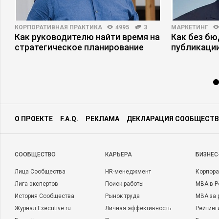
КОРПОРАТИВНАЯ ПРАКТИКА
4995
3
МАРКЕТИНГ
Как руководителю найти время на
Как без б
стратегическое планирование
публикаци
О ПРОЕКТЕ
F.A.Q.
РЕКЛАМА
ДЕКЛАРАЦИЯ СООБЩЕСТВ
CООБЩЕСТВО
КАРЬЕРА
БИЗНЕС
Лица Сообщества
HR-менеджмент
Корпора
Лига экспертов
Поиск работы
MBA в Р
История Сообщества
Рынок труда
MBA за 
Журнал Executive.ru
Личная эффективность
Рейтинг