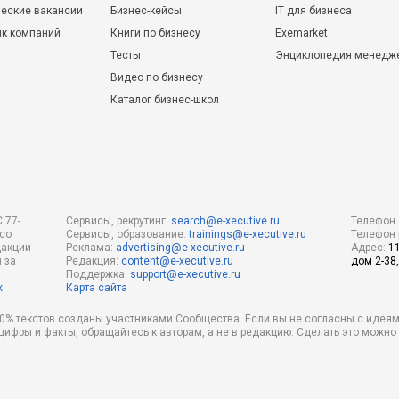
еские вакансии
Бизнес-кейсы
IT для бизнеса
ик компаний
Книги по бизнесу
Exemarket
Тесты
Энциклопедия менедж
Видео по бизнесу
Каталог бизнес-школ
 77-
Сервисы, рекрутинг:
search@e-xecutive.ru
Телефон 
 со
Сервисы, образование:
trainings@e-xecutive.ru
Телефон 
дакции
Реклама:
advertising@e-xecutive.ru
Адрес:
1
 за
Редакция:
content@e-xecutive.ru
дом 2-38,
Поддержка:
support@e-xecutive.ru
х
Карта сайта
 80% текстов созданы участниками Сообщества. Если вы не согласны с идеям
 цифры и факты, обращайтесь к авторам, а не в редакцию. Сделать это можн