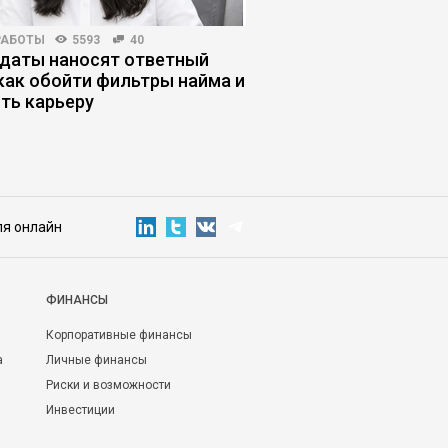
РАБОТЫ
5593
40
HR-МЕНЕДЖМЕНТ
3347
даты наносят ответный
Как нанять звездног
 как обойти фильтры найма и
и не пожалеть об эт
ить карьеру
ля онлайн
ФИНАНСЫ
Корпоративные финансы
а
Личные финансы
Риски и возможности
Инвестиции