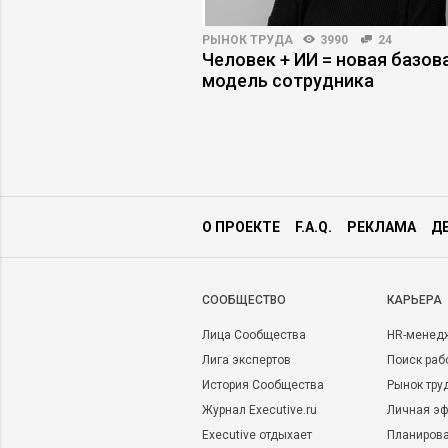
3879
18
РЫНОК ТРУДА
3990
24
 как работать с
Человек + ИИ = новая базов
рмит «завтраками»
модель сотрудника
О ПРОЕКТЕ
F.A.Q.
РЕКЛАМА
Д
CООБЩЕСТВО
КАРЬЕРА
Лица Сообщества
HR-менед
Лига экспертов
Поиск раб
История Сообщества
Рынок тру
Журнал Executive.ru
Личная эф
Executive отдыхает
Планирова