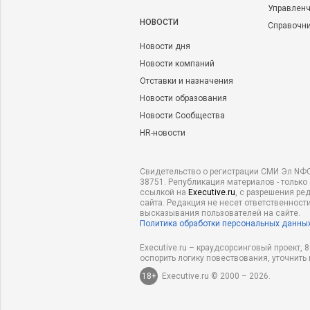
Управленч
НОВОСТИ
Справочн
Новости дня
Новости компаний
Отставки и назначения
Новости образования
Новости Сообщества
HR-новости
Свидетельство о регистрации СМИ Эл NФС
38751. Републикация материалов - только
ссылкой на
Executive.ru
, с разрешения ре
сайта. Редакция не несет ответственности
высказывания пользователей на сайте.
Политика обработки персональных данны
Executive.ru – краудсорсинговый проект,
оспорить логику повествования, уточнить
18+
Executive.ru © 2000 – 2026.