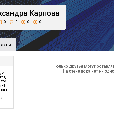
ксандра
Карпова
0
0
0
0
такты
Только друзья могут оставля
На стене пока нет ни одн
у с
 год
 это
ь не
оты в
 я