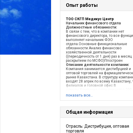
Опыт работы
ТОО СКГП Медикус Центр
Начальник финансового отдела
Должностные обязанности:
В связи с тем, что в компании нет
финансового директора, то все функц
выполняет начальник ФЭО
отдела.Основные финкциональные
обязанности:Анализ финансово
хозяйственной деятельности
((периодичность от 1 дня) раз в месяц
раскрытием по МСФО)Ппостроен
Описание деятельности компании:
Компания занимается дистибуцией и
оптовой торговлей на фармацевтичес
рынке Казахстана. В структуру компан
входят 28 апрек по всему Казахстану, 
филиалов и головной офис В
алматы.Компания сотрудничает с 200
поставщиками и прайс компании
показать все…
составляет
Общая информация
Отрасль: Дистрибуция, оптовая
торговля