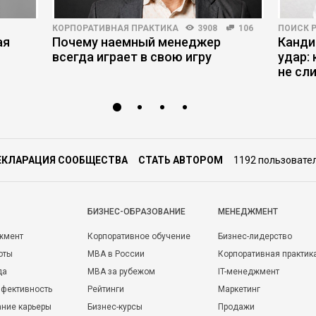
КОРПОРАТИВНАЯ ПРАКТИКА
3908
106
ПОИСК 
ая
Почему наемный менеджер
Канди
всегда играет в свою игру
удар:
не сл
ЕКЛАРАЦИЯ СООБЩЕСТВА
СТАТЬ АВТОРОМ
1192 пользовате
БИЗНЕС-ОБРАЗОВАНИЕ
МЕНЕДЖМЕНТ
жмент
Корпоративное обучение
Бизнес-лидерство
оты
MBA в России
Корпоративная практик
да
MBA за рубежом
IT-менеджмент
фективность
Рейтинги
Маркетинг
ние карьеры
Бизнес-курсы
Продажи