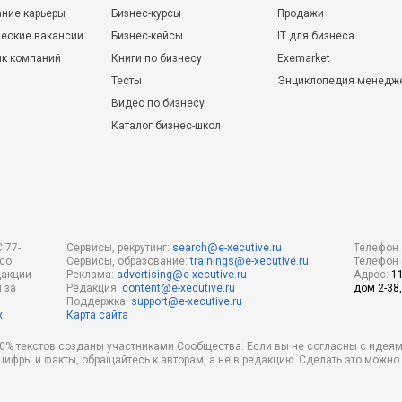
ние карьеры
Бизнес-курсы
Продажи
еские вакансии
Бизнес-кейсы
IT для бизнеса
ик компаний
Книги по бизнесу
Exemarket
Тесты
Энциклопедия менедж
Видео по бизнесу
Каталог бизнес-школ
 77-
Сервисы, рекрутинг:
search@e-xecutive.ru
Телефон 
 со
Сервисы, образование:
trainings@e-xecutive.ru
Телефон 
дакции
Реклама:
advertising@e-xecutive.ru
Адрес:
1
 за
Редакция:
content@e-xecutive.ru
дом 2-38,
Поддержка:
support@e-xecutive.ru
х
Карта сайта
 80% текстов созданы участниками Сообщества. Если вы не согласны с идеям
 цифры и факты, обращайтесь к авторам, а не в редакцию. Сделать это можн