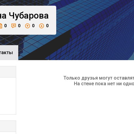
на
Чубарова
0
0
0
0
такты
Только друзья могут оставля
На стене пока нет ни одн