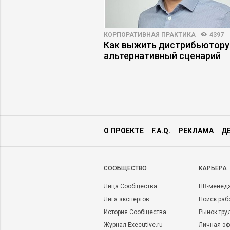
ПРАКТИКА
9118
18
КОРПОРАТИВНАЯ ПРАКТИКА
4397
бя незрело –
Как выжить дистрибьютору
ли руководители?
альтернативный сценарий
О ПРОЕКТЕ
F.A.Q.
РЕКЛАМА
Д
CООБЩЕСТВО
КАРЬЕРА
Лица Сообщества
HR-менед
Лига экспертов
Поиск раб
История Сообщества
Рынок тру
Журнал Executive.ru
Личная эф