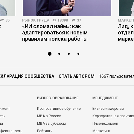
35
РЫНОК ТРУДА
18398
37
МАРКЕТ
:
«ИИ сломал найм»: как
Лид, 
адаптироваться к новым
отдел
правилам поиска работы
марке
ЕКЛАРАЦИЯ СООБЩЕСТВА
СТАТЬ АВТОРОМ
1667 пользовате
БИЗНЕС-ОБРАЗОВАНИЕ
МЕНЕДЖМЕНТ
жмент
Корпоративное обучение
Бизнес-лидерство
оты
MBA в России
Корпоративная практик
да
MBA за рубежом
IT-менеджмент
фективность
Рейтинги
Маркетинг