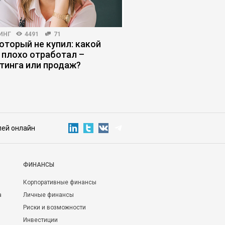
ИНГ
4491
71
БИЗНЕС-ЛИДЕРСТВО
555
который не купил: какой
Пять убеждений, ко
 плохо отработал –
истощают даже сил
тинга или продаж?
лей онлайн
ФИНАНСЫ
Корпоративные финансы
а
Личные финансы
Риски и возможности
Инвестиции