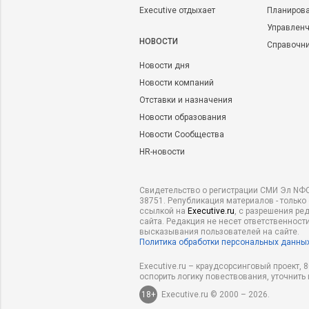
Executive отдыхает
Планирова
Управленч
НОВОСТИ
Справочн
Новости дня
Новости компаний
Отставки и назначения
Новости образования
Новости Сообщества
HR-новости
Свидетельство о регистрации СМИ Эл NФС
38751. Републикация материалов - только
ссылкой на
Executive.ru
, с разрешения ре
сайта. Редакция не несет ответственности
высказывания пользователей на сайте.
Политика обработки персональных данны
Executive.ru – краудсорсинговый проект,
оспорить логику повествования, уточнить
18+
Executive.ru © 2000 – 2026.