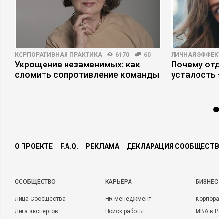
КОРПОРАТИВНАЯ ПРАКТИКА
6170
60
ЛИЧНАЯ ЭФФЕ
Укрощение незаменимых: как
Почему отд
сломить сопротивление команды
усталость
О ПРОЕКТЕ
F.A.Q.
РЕКЛАМА
ДЕКЛАРАЦИЯ СООБЩЕСТВ
CООБЩЕСТВО
КАРЬЕРА
БИЗНЕС
Лица Сообщества
HR-менеджмент
Корпора
Лига экспертов
Поиск работы
MBA в Р