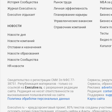
История Сообщества
Рынок труда
MBA за 
Журнал Executive.ru
Личная эффективность
Рейтинг
Executive отдыхает
Планирование карьеры
Бизнес-
Управленческие вакансии
Бизнес-
НОВОСТИ
Справочник компаний
Книги п
Тесты
Новости дня
Видео п
Новости компаний
Каталог
Отставки и назначения
Новости образования
Новости Сообщества
HR-новости
Свидетельство о регистрации СМИ Эл NФС 77-
Сервисы, рекрут
38751. Републикация материалов - только со
Сервисы, образ
ссылкой на
Executive.ru
, с разрешения редакции
Реклама:
adverti
сайта. Редакция не несет ответственности за
Редакция:
conten
высказывания пользователей на сайте.
Поддержка:
supp
Политика обработки персональных данных
Карта сайта
Executive.ru – краудсорсинговый проект, 80% текстов созданы участни
оспорить логику повествования, уточнить цифры и факты, обращайтесь 