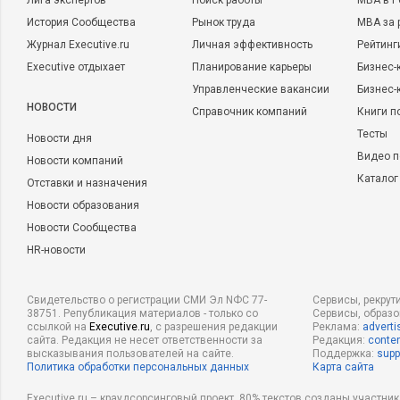
Лига экспертов
Поиск работы
MBA в Р
История Сообщества
Рынок труда
MBA за 
Журнал Executive.ru
Личная эффективность
Рейтинг
Executive отдыхает
Планирование карьеры
Бизнес-
Управленческие вакансии
Бизнес-
НОВОСТИ
Справочник компаний
Книги п
Тесты
Новости дня
Видео п
Новости компаний
Каталог
Отставки и назначения
Новости образования
Новости Сообщества
HR-новости
Свидетельство о регистрации СМИ Эл NФС 77-
Сервисы, рекрут
38751. Републикация материалов - только со
Сервисы, образ
ссылкой на
Executive.ru
, с разрешения редакции
Реклама:
adverti
сайта. Редакция не несет ответственности за
Редакция:
conten
высказывания пользователей на сайте.
Поддержка:
supp
Политика обработки персональных данных
Карта сайта
Executive.ru – краудсорсинговый проект, 80% текстов созданы участни