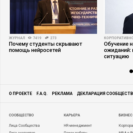
ЖУРНАЛ
7419
273
КОРПОРАТИВНО
ри
Почему студенты скрывают
Обучение 
помощь нейросетей
ожиданий: 
ситуацию
О ПРОЕКТЕ
F.A.Q.
РЕКЛАМА
ДЕКЛАРАЦИЯ СООБЩЕСТВ
CООБЩЕСТВО
КАРЬЕРА
БИЗНЕС
Лица Сообщества
HR-менеджмент
Корпора