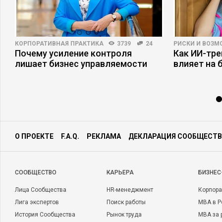
КОРПОРАТИВНАЯ ПРАКТИКА
3739
24
РИСКИ И ВОЗ
Почему усиление контроля
Как ИИ-тр
лишает бизнес управляемости
влияет на 
О ПРОЕКТЕ
F.A.Q.
РЕКЛАМА
ДЕКЛАРАЦИЯ СООБЩЕСТВ
CООБЩЕСТВО
КАРЬЕРА
БИЗНЕС
Лица Сообщества
HR-менеджмент
Корпора
Лига экспертов
Поиск работы
MBA в Р
История Сообщества
Рынок труда
MBA за 