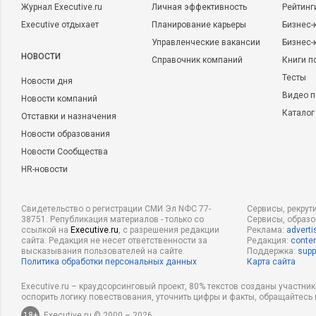
Журнал Executive.ru
Личная эффективность
Рейтинг
Executive отдыхает
Планирование карьеры
Бизнес-
Управленческие вакансии
Бизнес-
НОВОСТИ
Справочник компаний
Книги п
Тесты
Новости дня
Видео п
Новости компаний
Каталог
Отставки и назначения
Новости образования
Новости Сообщества
HR-новости
Свидетельство о регистрации СМИ Эл NФС 77-
Сервисы, рекрут
38751. Републикация материалов - только со
Сервисы, образ
ссылкой на
Executive.ru
, с разрешения редакции
Реклама:
adverti
сайта. Редакция не несет ответственности за
Редакция:
conten
высказывания пользователей на сайте.
Поддержка:
supp
Политика обработки персональных данных
Карта сайта
Executive.ru – краудсорсинговый проект, 80% текстов созданы участни
оспорить логику повествования, уточнить цифры и факты, обращайтесь 
18+
Executive.ru © 2000 – 2026.