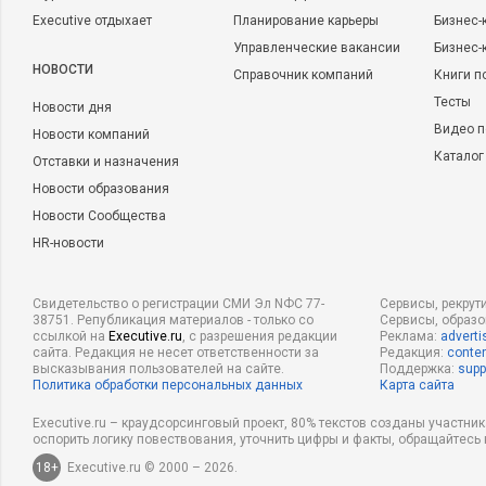
Executive отдыхает
Планирование карьеры
Бизнес-
Управленческие вакансии
Бизнес-
НОВОСТИ
Справочник компаний
Книги п
Тесты
Новости дня
Видео п
Новости компаний
Каталог
Отставки и назначения
Новости образования
Новости Сообщества
HR-новости
Свидетельство о регистрации СМИ Эл NФС 77-
Сервисы, рекрут
38751. Републикация материалов - только со
Сервисы, образ
ссылкой на
Executive.ru
, с разрешения редакции
Реклама:
adverti
сайта. Редакция не несет ответственности за
Редакция:
conten
высказывания пользователей на сайте.
Поддержка:
supp
Политика обработки персональных данных
Карта сайта
Executive.ru – краудсорсинговый проект, 80% текстов созданы участни
оспорить логику повествования, уточнить цифры и факты, обращайтесь 
18+
Executive.ru © 2000 – 2026.