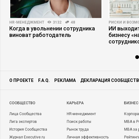
HR-МЕНЕДЖМЕНТ
3132
48
РИСКИ И ВОЗ
Когда в увольнении сотрудника
ИИ выходит
виноват работодатель
бизнесу «
сотрудник
О ПРОЕКТЕ
F.A.Q.
РЕКЛАМА
ДЕКЛАРАЦИЯ СООБЩЕСТВ
CООБЩЕСТВО
КАРЬЕРА
БИЗНЕС
Лица Сообщества
HR-менеджмент
Корпора
Лига экспертов
Поиск работы
MBA в Р
История Сообщества
Рынок труда
MBA за 
Журнал Executive.ru
Личная эффективность
Рейтинг