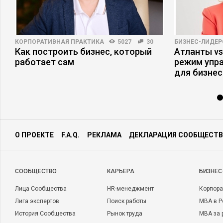
КОРПОРАТИВНАЯ ПРАКТИКА
5027
30
БИЗНЕС-ЛИДЕР
Как построить бизнес, который
Атланты vs
работает сам
режим упр
для бизнес
О ПРОЕКТЕ
F.A.Q.
РЕКЛАМА
ДЕКЛАРАЦИЯ СООБЩЕСТВ
CООБЩЕСТВО
КАРЬЕРА
БИЗНЕС
Лица Сообщества
HR-менеджмент
Корпора
Лига экспертов
Поиск работы
MBA в Р
История Сообщества
Рынок труда
MBA за 