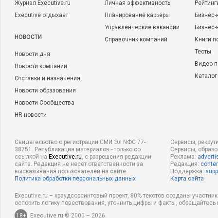
Журнал Executive.ru
Личная эффективность
Рейтинг
Executive отдыхает
Планирование карьеры
Бизнес-
Управленческие вакансии
Бизнес-
НОВОСТИ
Справочник компаний
Книги п
Тесты
Новости дня
Видео п
Новости компаний
Каталог
Отставки и назначения
Новости образования
Новости Сообщества
HR-новости
Свидетельство о регистрации СМИ Эл NФС 77-
Сервисы, рекрут
38751. Републикация материалов - только со
Сервисы, образ
ссылкой на
Executive.ru
, с разрешения редакции
Реклама:
adverti
сайта. Редакция не несет ответственности за
Редакция:
conten
высказывания пользователей на сайте.
Поддержка:
supp
Политика обработки персональных данных
Карта сайта
Executive.ru – краудсорсинговый проект, 80% текстов созданы участни
оспорить логику повествования, уточнить цифры и факты, обращайтесь 
18+
Executive.ru © 2000 – 2026.