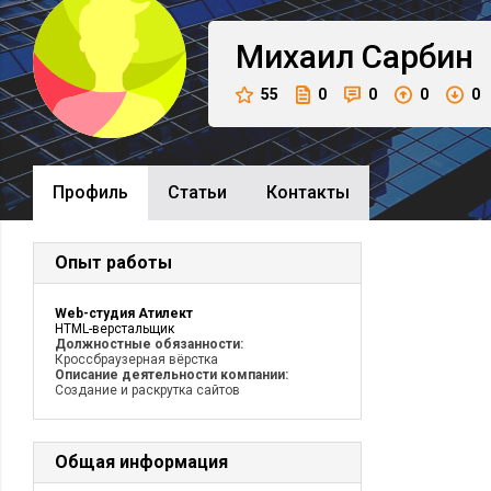
Михаил
Сарбин
55
0
0
0
0
Профиль
Cтатьи
Контакты
Опыт работы
Web-студия Атилект
HTML-верстальщик
Должностные обязанности:
Кроссбраузерная вёрстка
Описание деятельности компании:
Создание и раскрутка сайтов
Общая информация