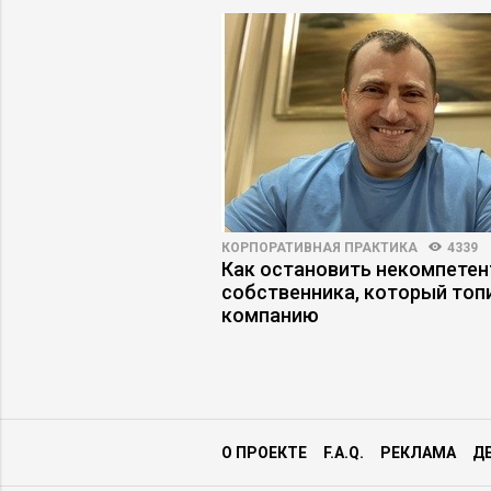
ПРАКТИКА
8670
60
КОРПОРАТИВНАЯ ПРАКТИКА
4339
я гравитация: как
Как остановить некомпетен
ят идеи к нулю
собственника, который топ
компанию
О ПРОЕКТЕ
F.A.Q.
РЕКЛАМА
Д