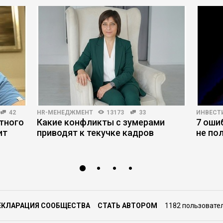
42
HR-МЕНЕДЖМЕНТ
13173
33
ИНВЕСТ
тного
Какие конфликты с зумерами
7 оши
ит
приводят к текучке кадров
не по
ЕКЛАРАЦИЯ СООБЩЕСТВА
СТАТЬ АВТОРОМ
1182 пользовате