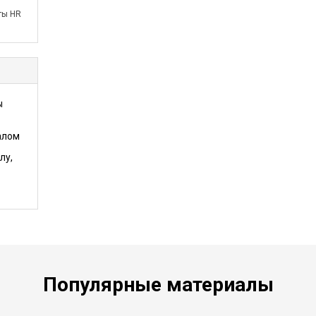
ты HR
ы
алом
лу,
Популярные материалы