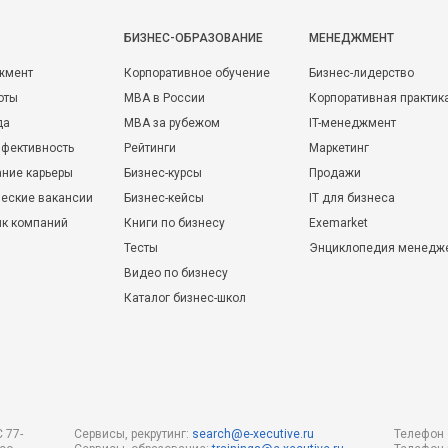
БИЗНЕС-ОБРАЗОВАНИЕ
МЕНЕДЖМЕНТ
жмент
Корпоративное обучение
Бизнес-лидерство
оты
MBA в России
Корпоративная практик
да
MBA за рубежом
IT-менеджмент
фективность
Рейтинги
Маркетинг
ние карьеры
Бизнес-курсы
Продажи
еские вакансии
Бизнес-кейсы
IT для бизнеса
ик компаний
Книги по бизнесу
Exemarket
Тесты
Энциклопедия менедж
Видео по бизнесу
Каталог бизнес-школ
 77-
Сервисы, рекрутинг:
search@e-xecutive.ru
Телефон 