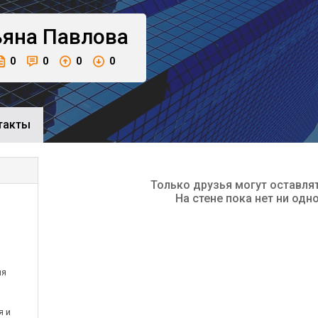
ьяна
Павлова
0
0
0
0
такты
Только друзья могут оставля
На стене пока нет ни одн
ия
я и