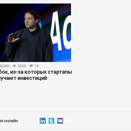
ИЦИИ
3250
14
HR-МЕНЕДЖМЕНТ
5126
бок, из-за которых стартапы
Почему бизнес недо
лучают инвестиций
зумеров
ля онлайн