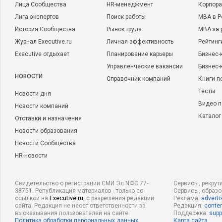
Лица Сообщества
HR-менеджмент
Корпора
Лига экспертов
Поиск работы
MBA в Р
История Сообщества
Рынок труда
MBA за 
Журнал Executive.ru
Личная эффективность
Рейтинг
Executive отдыхает
Планирование карьеры
Бизнес-
Управленческие вакансии
Бизнес-
НОВОСТИ
Справочник компаний
Книги п
Тесты
Новости дня
Видео п
Новости компаний
Каталог
Отставки и назначения
Новости образования
Новости Сообщества
HR-новости
Свидетельство о регистрации СМИ Эл NФС 77-
Сервисы, рекрут
38751. Републикация материалов - только со
Сервисы, образ
ссылкой на
Executive.ru
, с разрешения редакции
Реклама:
adverti
сайта. Редакция не несет ответственности за
Редакция:
conten
высказывания пользователей на сайте.
Поддержка:
supp
Политика обработки персональных данных
Карта сайта