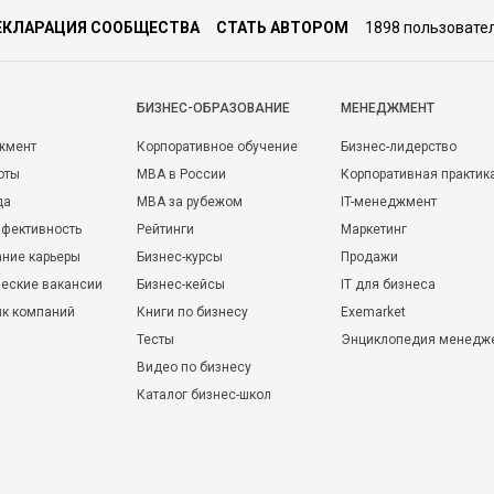
ЕКЛАРАЦИЯ СООБЩЕСТВА
СТАТЬ АВТОРОМ
1898 пользовате
БИЗНЕС-ОБРАЗОВАНИЕ
МЕНЕДЖМЕНТ
жмент
Корпоративное обучение
Бизнес-лидерство
оты
MBA в России
Корпоративная практик
да
MBA за рубежом
IT-менеджмент
фективность
Рейтинги
Маркетинг
ние карьеры
Бизнес-курсы
Продажи
еские вакансии
Бизнес-кейсы
IT для бизнеса
ик компаний
Книги по бизнесу
Exemarket
Тесты
Энциклопедия менедж
Видео по бизнесу
Каталог бизнес-школ