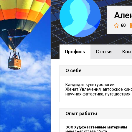
Але
60
Профиль
Cтатьи
Кон
О себе
Кандидат культурологии.
Женат.Увлечения: авторское кино
научная фатастика, путешествия
Опыт работы
ООО Художественные материалы
менеджер отдела сбыта