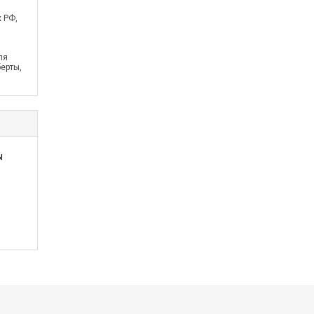
х РФ,
ля
ерты,
ы