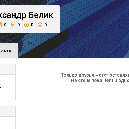
ксандр
Белик
0
0
0
0
такты
Только друзья могут оставля
На стене пока нет ни одн
,