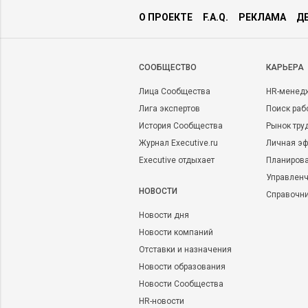
О ПРОЕКТЕ
F.A.Q.
РЕКЛАМА
Д
CООБЩЕСТВО
КАРЬЕРА
Лица Сообщества
HR-менед
Лига экспертов
Поиск раб
История Сообщества
Рынок тру
Журнал Executive.ru
Личная эф
Executive отдыхает
Планирова
Управленч
НОВОСТИ
Справочн
Новости дня
Новости компаний
Отставки и назначения
Новости образования
Новости Сообщества
HR-новости