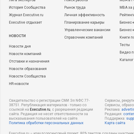
Лига экспертов
Поиск работы
MBA в Р
История Сообщества
Рынок труда
MBA за 
Журнал Executive.ru
Личная эффективность
Рейтинг
Executive отдыхает
Планирование карьеры
Бизнес-
Управленческие вакансии
Бизнес-
НОВОСТИ
Справочник компаний
Книги п
Тесты
Новости дня
Видео п
Новости компаний
Каталог
Отставки и назначения
Новости образования
Новости Сообщества
HR-новости
Свидетельство о регистрации СМИ Эл NФС 77-
Сервисы, рекрут
38751. Републикация материалов - только со
Сервисы, образ
ссылкой на
Executive.ru
, с разрешения редакции
Реклама:
adverti
сайта. Редакция не несет ответственности за
Редакция:
conten
высказывания пользователей на сайте.
Поддержка:
supp
Политика обработки персональных данных
Карта сайта
Executive.ru – краудсорсинговый проект, 80% текстов созданы участни