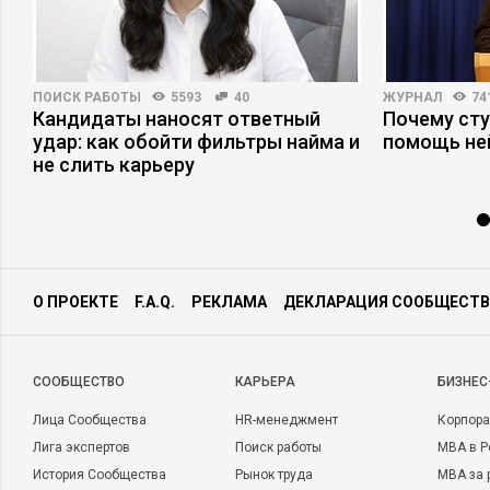
ПОИСК РАБОТЫ
5593
40
ЖУРНАЛ
74
в
Кандидаты наносят ответный
Почему ст
удар: как обойти фильтры найма и
помощь не
не слить карьеру
О ПРОЕКТЕ
F.A.Q.
РЕКЛАМА
ДЕКЛАРАЦИЯ СООБЩЕСТВ
CООБЩЕСТВО
КАРЬЕРА
БИЗНЕС
Лица Сообщества
HR-менеджмент
Корпора
Лига экспертов
Поиск работы
MBA в Р
История Сообщества
Рынок труда
MBA за 