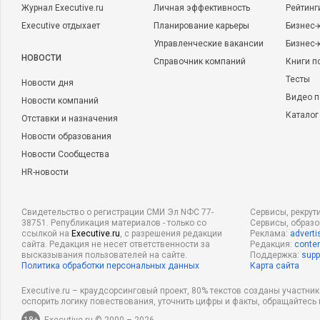
Журнал Executive.ru
Личная эффективность
Рейтинг
Executive отдыхает
Планирование карьеры
Бизнес-
Управленческие вакансии
Бизнес-
НОВОСТИ
Справочник компаний
Книги п
Тесты
Новости дня
Видео п
Новости компаний
Каталог
Отставки и назначения
Новости образования
Новости Сообщества
HR-новости
Свидетельство о регистрации СМИ Эл NФС 77-
Сервисы, рекрут
38751. Републикация материалов - только со
Сервисы, образ
ссылкой на
Executive.ru
, с разрешения редакции
Реклама:
adverti
сайта. Редакция не несет ответственности за
Редакция:
conten
высказывания пользователей на сайте.
Поддержка:
supp
Политика обработки персональных данных
Карта сайта
Executive.ru – краудсорсинговый проект, 80% текстов созданы участни
оспорить логику повествования, уточнить цифры и факты, обращайтесь 