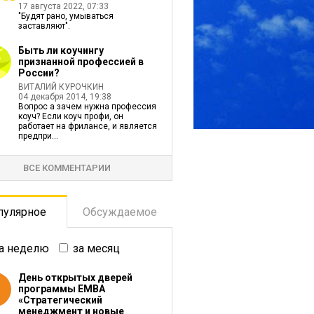
17 августа 2022, 07:33
"Будят рано, умываться
заставляют".
Быть ли коучингу
признанной профессией в
России?
ВИТАЛИЙ КУРОЧКИН
04 декабря 2014, 19:38
Вопрос а зачем нужна профессия
коуч? Если коуч профи, он
работает на фрилансе, и является
предпри...
ВСЕ КОММЕНТАРИИ
пулярное
Обсуждаемое
а неделю
за месяц
День открытых дверей
программы ЕМВА
«Стратегический
менеджмент и новые