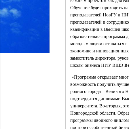
важным проектом как для Вы
Обучение будет проходить на
преподавателей НовГУ и НИУ
преподавателей и сотрудни
квалификации в Высшей шко
образовательная программа 
молодым людям оставаться в 
экономике и инновационных
заместитель директора, руко
В
школы бизнеса НИУ ВШЭ
«Программа открывает много
возможность получить лучшее
родного города – Великого Н
подтвердится дипломами Вы
университета. Во-вторых, эт
Новгородской области. Обра
программы двойного диплома
построить собственный бизне