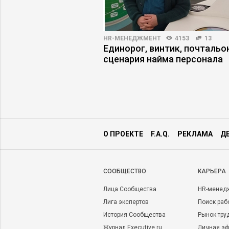
HR-МЕНЕДЖМЕНТ
4153
13
3318
17
Единорог, винтик, почтальон
работодателя по
сценария найма персонала
и компании
О ПРОЕКТЕ
F.A.Q.
РЕКЛАМА
Д
CООБЩЕСТВО
КАРЬЕРА
Лица Сообщества
HR-менед
Лига экспертов
Поиск раб
История Сообщества
Рынок тру
Журнал Executive.ru
Личная эф