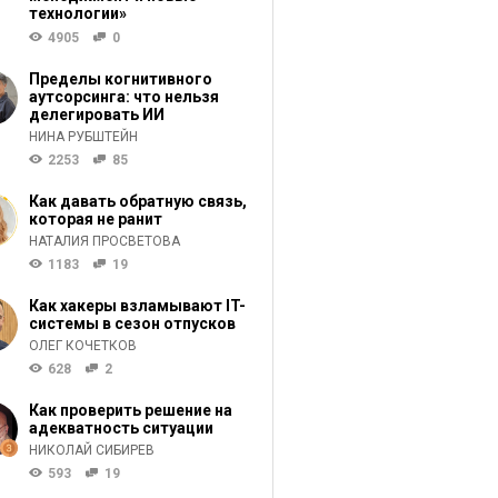
технологии»
4905
0
Пределы когнитивного
аутсорсинга: что нельзя
делегировать ИИ
НИНА РУБШТЕЙН
2253
85
Как давать обратную связь,
которая не ранит
НАТАЛИЯ ПРОСВЕТОВА
1183
19
Как хакеры взламывают IT-
системы в сезон отпусков
ОЛЕГ КОЧЕТКОВ
628
2
Как проверить решение на
адекватность ситуации
НИКОЛАЙ СИБИРЕВ
593
19