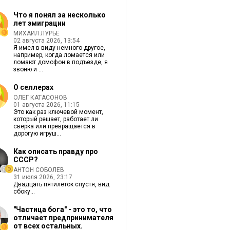
Что я понял за несколько
лет эмиграции
МИХАИЛ ЛУРЬЕ
02 августа 2026, 13:54
Я имел в виду немного другое,
например, когда ломается или
ломают домофон в подъезде, я
звоню и ...
О селлерах
ОЛЕГ КАТАСОНОВ
01 августа 2026, 11:15
Это как раз ключевой момент,
который решает, работает ли
сверка или превращается в
дорогую игруш...
Как описать правду про
СССР?
АНТОН СОБОЛЕВ
31 июля 2026, 23:17
Двадцать пятилеток спустя, вид
сбоку...
"Частица бога" - это то, что
отличает предпринимателя
от всех остальных.