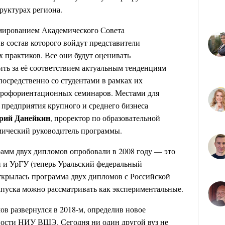
труктурах региона.
мированием Академического Совета
в состав которого войдут представители
 практиков. Все они будут оценивать
ть за её соответствием актуальным тенденциям
посредственно со студентами в рамках их
профориентационных семинаров. Местами для
 предприятия крупного и среднего бизнеса
ий Данейкин
, проректор по образовательной
мический руководитель программы.
амм двух дипломов опробовали в 2008 году — это
 и УрГУ (теперь Уральский федеральный
 открылась программа двух дипломов с Российской
апуска можно рассматривать как экспериментальные.
в развернулся в 2018-м, определив новое
ности НИУ ВШЭ. Сегодня ни один другой вуз не