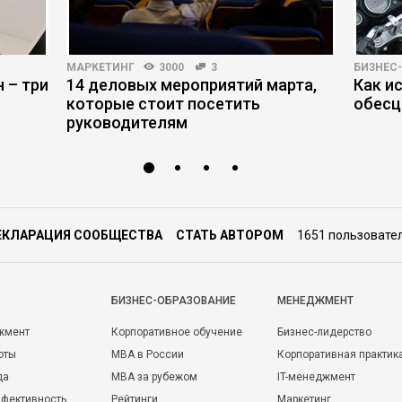
МАРКЕТИНГ
3000
3
БИЗНЕС
 – три
14 деловых мероприятий марта,
Как и
которые стоит посетить
обесц
руководителям
ЕКЛАРАЦИЯ СООБЩЕСТВА
СТАТЬ АВТОРОМ
1651 пользовате
БИЗНЕС-ОБРАЗОВАНИЕ
МЕНЕДЖМЕНТ
жмент
Корпоративное обучение
Бизнес-лидерство
оты
MBA в России
Корпоративная практик
да
MBA за рубежом
IT-менеджмент
фективность
Рейтинги
Маркетинг