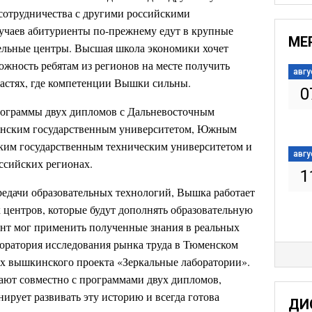
 сотрудничества с другими российскими
учаев абитуриенты по-прежнему едут в крупные
МЕ
тельные центры. Высшая школа экономики хочет
ожность ребятам из регионов на месте получить
авгу
ластях, где компетенции Вышки сильны.
0
рограммы двух дипломов с Дальневосточным
енским государственным университетом, Южным
ким государственным техническим университетом и
авгу
оссийских регионах.
1
едачи образовательных технологий, Вышка работает
 центров, которые будут дополнять образовательную
ент мог применить полученные знания в реальных
оратория исследования рынка труда в Тюменском
ах вышкинского проекта «Зеркальные лаборатории».
тают совместно с программами двух дипломов,
ирует развивать эту историю и всегда готова
ДИ