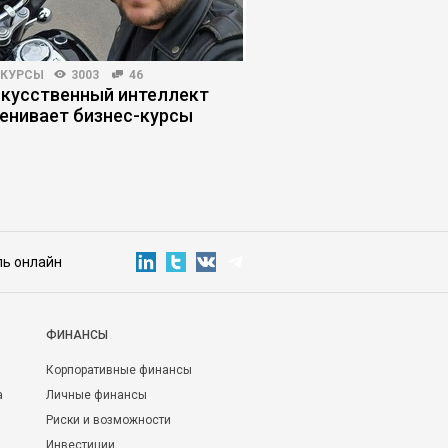
-КУРСЫ
3003
46
КОРПОРАТИВНАЯ ПРАКТИКА
скусственный интеллект
Корпоративная грави
енивает бизнес-курсы
системы сводят иде
ль онлайн
ФИНАНСЫ
Корпоративные финансы
а
Личные финансы
Риски и возможности
Инвестиции