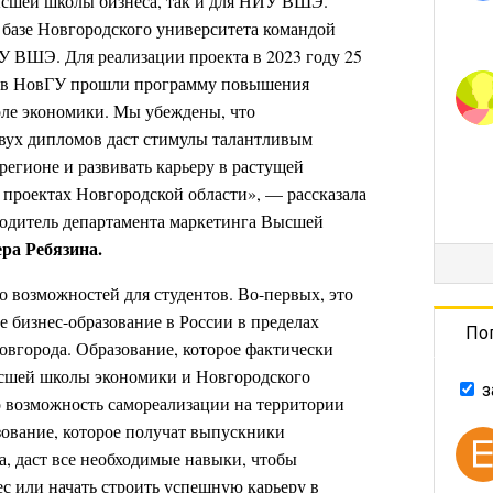
сшей школы бизнеса, так и для НИУ ВШЭ.
 базе Новгородского университета командой
 ВШЭ. Для реализации проекта в 2023 году 25
ков НовГУ прошли программу повышения
ле экономики. Мы убеждены, что
двух дипломов даст стимулы талантливым
регионе и развивать карьеру в растущей
 проектах Новгородской области», —
рассказала
водитель департамента маркетинга Высшей
ера Ребязина.
 возможностей для студентов. Во-первых, это
 бизнес-образование в России в пределах
По
овгорода. Образование, которое фактически
сшей школы экономики и Новгородского
з
о возможность самореализации на территории
зование, которое получат выпускники
, даст все необходимые навыки, чтобы
с или начать строить успешную карьеру в