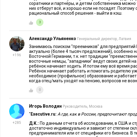
соратники и партнёры, и детям собственника можно 
пятидесяти предпринимают уже конкретные шаги. Что касае
них отберут всё, и хорошо если не посадят. Поэтому
рациональный способ решения - выйти в кэш.
ее специфика в том, что отцы-основатели стремятся контро
бизнес как можно дольше. При этом практикуется передача
3
отдельных активов семейного бизнеса: чтобы они могли за
испытать себя в новой роли, оценить риски. Эффективным 
Александр Ульяненко
Генеральный директор, Латвия
наследников может быть также выделение портфельных инв
Занимаюсь поиском "преемников" для предприятий 
актуально (более 4 тысяч предложений), особенно 
самостоятельного управления. Так основатели бизнеса фор
+196
Восточной Германии, т.к. нет традиции "преемствен
способность принимать инвестиционные решения на фоне о
восточные немцы, "западники" ведут своих детей на
ребёнок начинает ходить. И потом ему всё время расс
Ребёнок начинает работать и помогать родителю уж
Executive.ru:
Сколько времени может занять такой подгот
необходимое (профильное) образование и работает 
когда отец/мать уходят на пенсию, вопросов не возн
А.Л.:
Довольно долго: сроки зависят от возраста владельца
0
наследников, специфики бизнеса, уровня корпоративного уп
последнем факторе, то более 57% российских предпринима
Игорь Володин
Руководитель, Москва
нашего исследования за 2016 год, отметили наличие в их к
"
Executive.ru:
А где, как в России, предпочитают про
процедуры разрешения конфликтных ситуаций. Это очень в
+285
Д.К.:
По данным отчета об исследовании, в США и ст
планирования и формирования правил игры. Но в то же врем
достаточно индивидуально и зависит от степени скл
существенно ниже общемирового значения, которое составл
предпринимателя или от специфики его бизнеса. В 