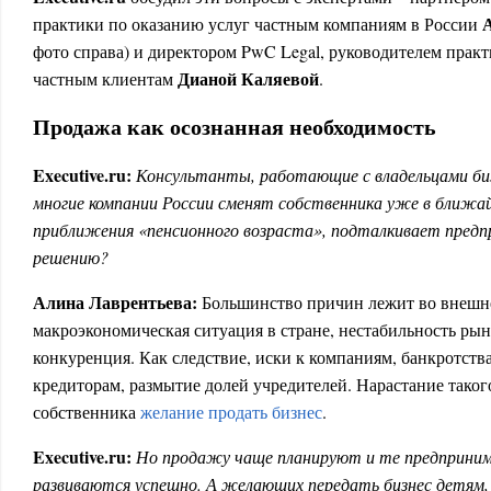
практики по оказанию услуг частным компаниям в России
фото справа) и директором PwC Legal, руководителем прак
Дианой Каляевой
частным клиентам
.
Продажа как осознанная необходимость
Executive.ru:
Консультанты, работающие с владельцами биз
многие компании России сменят собственника уже в ближа
приближения «пенсионного возраста», подталкивает предп
решению?
Алина Лаврентьева:
Большинство причин лежит во внешне
макроэкономическая ситуация в стране, нестабильность ры
конкуренция. Как следствие, иски к компаниям, банкротства
кредиторам, размытие долей учредителей. Нарастание таког
собственника
желание продать бизнес
.
Executive.ru:
Но продажу чаще планируют и те предприним
развиваются успешно. А желающих передать бизнес детям,