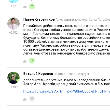
экономикой – резкое повышение благосостояния. Младшее 
+42
2
сложностей, с которыми столкнулись отцы, выросшие в сре
у
детей предпринимателей
возникают совершенно другие ж
Павел Кузовников
Генеральный директор, Санкт-Петербу
связанные с удовлетворением базовых потребностей. Деньги
Российская действительность сильно отличается от
надо беспокоиться.
стран. Сегодня, любая успешная компания в России
+2952
миг.... Гос криминалитет не позволяет надеяться н
будущего. Вот почему большинство российских ком
У нового поколения семьи значительно больше возможностей
10 000 рублей, а активы не имеют документального
понятием "бизнес как собственность для передачи 
качества образования, так и с точки зрения использования 
остаётся финансовый поток по отработанной схеме,
Дети видят вокруг массу других путей для самореализации:
легче, чем отозвать очередную банковскую лицензию
и филантропия. А семейный бизнес может быть им неинтере
3
Случается, что основатель семейного дела своими лидерски
Виталий Королев
Партнер, Санкт-Петербург
подавляет будущего наследника. Но даже при желании такой
дополнительное чтение: книга о наследовании бизне
волевым решением навязать свой бизнес наследнику. Ведь 
Автор Алан Кросби, ирландский бизнесмен в 5-м пок
ума – совершенно особое качество. У наследника просто мож
+1509
https://1drv.ms/b/s!Akffmrn6xkW0heQpddWhN_JlHN
способностей к управлению конкретным семейным предпри
принципе.
0
Поэтому те владельцы, которые хотят передать свои компа