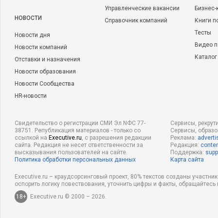
изменений в Гражданский кодекс РФ, который предполагает
Управленческие вакансии
Бизнес-
НОВОСТИ
механизма для передачи бизнеса преемникам. Надеемся, что
Справочник компаний
Книги п
появится больше возможностей для планирования наследов
Тесты
Новости дня
Видео п
Новости компаний
Каталог
Отставки и назначения
Новости образования
Новости Сообщества
HR-новости
Свидетельство о регистрации СМИ Эл NФС 77-
Сервисы, рекрут
38751. Републикация материалов - только со
Сервисы, образ
ссылкой на
Executive.ru
, с разрешения редакции
Реклама:
adverti
сайта. Редакция не несет ответственности за
Редакция:
conten
высказывания пользователей на сайте.
Поддержка:
supp
ИНВЕСТИЦИИ
7168
0
КОРПОРАТИВНА
Политика обработки персональных данных
Карта сайта
Продажа бизнеса: эмоции против
Как сделат
здравого смысла
продолжат
Executive.ru – краудсорсинговый проект, 80% текстов созданы участни
оспорить логику повествования, уточнить цифры и факты, обращайтесь 
18+
Executive.ru © 2000 – 2026.