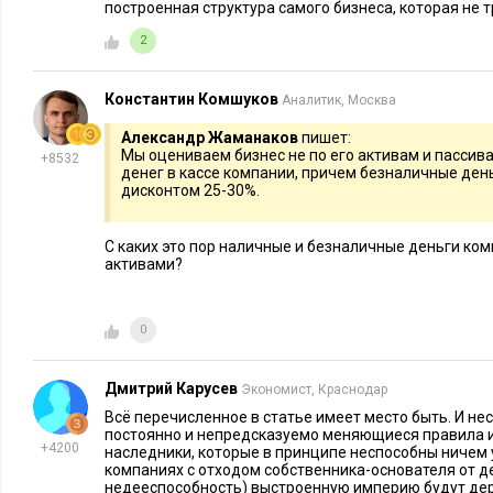
построенная структура самого бизнеса, которая не 
нет понимания, что будет завтра, не говоря уже об отдален
важно, чтобы среда в стране нахождения семейного бизнеса
2
регуляторной точки зрения.
Константин Комшуков
Аналитик, Москва
Executive.ru:
Какие риски создает для компании и благосос
неопределенность?
Александр Жаманаков
пишет:
Мы оцениваем бизнес не по его активам и пассив
+8532
денег в кассе компании, причем безналичные ден
Д.К.:
Вновь сошлюсь на отчет, касающийся миллиардеров. В
дисконтом 25-30%.
никогда миллиардеры первого поколения не имеют внуков,
миллиардерами. Этот тезис применим и для представителей 
С каких это пор наличные и безналичные деньги ком
активами?
том, что к третьему поколению от огромного состояния мал
причины: размывание доли в бизнесе, неэффективность упра
плана преемственности, рыночные риски, в том числе непон
0
оптимизировать работу семейного предприятия с использо
Дмитрий Карусев
Экономист, Краснодар
Когда все идет по плану
Всё перечисленное в статье имеет место быть. И н
постоянно и непредсказуемо меняющиеся правила и
Executive.ru:
В каком возрасте собственники начинают подг
+4200
наследники, которые в принципе неспособны ничем 
компаниях с отходом собственника-основателя от де
недееспособность) выстроенную империю будут д
А.Л.:
За рубежом они обычно впервые задумываются об этом 