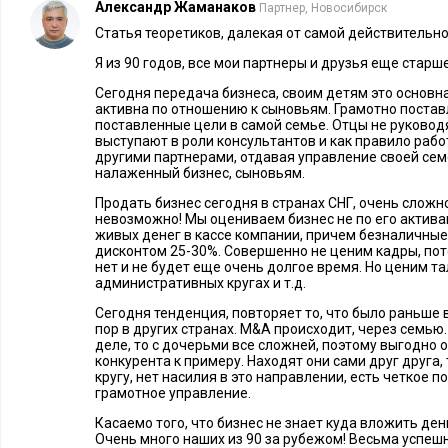
Александр Жаманаков
Партнер, Новосибирск
всей серьезностью отнестись к специальному образованию д
Статья теоретиков, далекая от самой действительно
чтобы наследник мог адаптироваться к бизнесу, понять, ка
Я из 90 годов, все мои партнеры и друзья еще старш
подход максимально смягчает процесс перехода компании из
Сегодня передача бизнеса, своим детям это основн
активна по отношению к сыновьям. Грамотно постав
Executive.ru:
А как быть, если наследник уже принял бразды
поставленные цели в самой семье. Отцы не руковод
помощь? Есть ли практика привлечения для этого специаль
выступают в роли консультантов и как правило работ
другими партнерами, отдавая управление своей се
налаженный бизнес, сыновьям.
Д.К.:
В таких случаях могут привлекаться доверенные лица 
офиса предпринимателя, знающие специфику вверенной пр
Продать бизнес сегодня в странах СНГ, очень сложн
невозможно! Мы оцениваем бизнес не по его актива
этом новый собственник должен и сам энергично браться за 
живых денег в кассе компании, причем безналичные
дисконтом 25-30%. Совершенно не ценим кадры, пото
только один: собственный практический опыт.
нет и не будет еще очень долгое время. Но ценим та
административных кругах и т.д.
Если нет плана преемственности
Сегодня тенденция, повторяет то, что было раньше в
пор в других странах. M&A происходит, через семью.
Executive.ru:
Почему кризис так сильно дезориентировал л
деле, то с дочерьми все сложней, поэтому выгодно 
конкурента к примеру. Находят они сами друг друга,
Разве у хорошего семейного бизнеса нет плана «Б» на случ
кругу, нет насилия в это направлении, есть четкое 
грамотное управление.
А.Л.:
Такой план появляется, когда есть традиция, сложивш
Касаемо того, что бизнес не знает куда вложить ден
нескольких поколений. У нас же пока царит неопределеннос
Очень много наших из 90 за рубежом! Весьма успеш