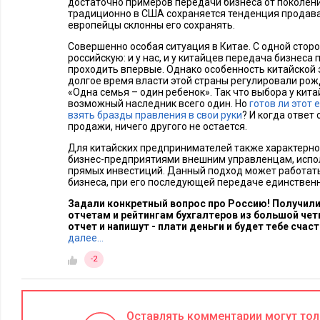
достаточно примеров передачи бизнеса от поколени
традиционно в США сохраняется тенденция продават
Д.К.:
Многое зависит не только от возраста владельцев бизне
европейцы склонны его сохранять.
наследников. Если дети еще маленькие, то владельцу стоит
Совершенно особая ситуация в Китае. С одной сторо
системы управления семейным бизнесом, поддержки детей д
российскую: и у нас, и у китайцев передача бизнеса 
Если это взрослые дети, то, возможно, имеет смысл подключ
проходить впервые. Однако особенность китайской э
долгое время власти этой страны регулировали рож
компанией либо отдельными направлениями бизнеса. По н
«Одна семья – один ребенок». Так что выбора у кита
возможный наследник всего один. Но
готов ли этот
следующего поколения семьи в том или ином качестве рабо
взять бразды правления в свои руки
? И когда ответ
частных компаний: половина «детей» занимает высокие ру
продажи, ничего другого не остается.
выполняет функции линейных руководителей.
Для китайских предпринимателей также характерно
бизнес-предприятиями внешним управленцам, испо
Executive.ru:
А каков общемировой показатель участия насл
прямых инвестиций. Данный подход может работать
бизнеса, при его последующей передаче единственн
Д.К.:
Он значительно выше: 69%. И, соответственно, частн
Задали конкретный вопрос про Россию! Получили 
отчетам и рейтингам бухгалтеров из большой четв
включают в состав совета директоров людей, которые не яв
отчет и напишут - плати деньги и будет тебе счас
далее…
Столько частных компаний включают в совет директоро
-2
родственных связей
Оставлять комментарии могут то