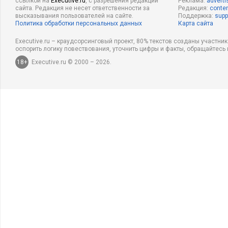
ссылкой на
Executive.ru
, с разрешения редакции
Реклама:
adverti
сайта. Редакция не несет ответственности за
Редакция:
conten
высказывания пользователей на сайте.
Поддержка:
supp
Политика обработки персональных данных
Карта сайта
Executive.ru – краудсорсинговый проект, 80% текстов созданы участни
оспорить логику повествования, уточнить цифры и факты, обращайтесь 
18+
Executive.ru © 2000 – 2026.