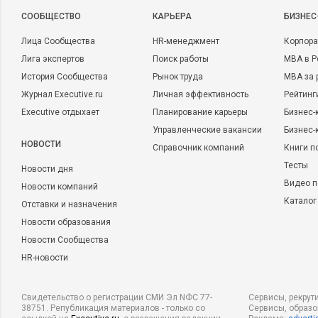
CООБЩЕСТВО
КАРЬЕРА
БИЗНЕС
Лица Сообщества
HR-менеджмент
Корпора
Лига экспертов
Поиск работы
MBA в Р
История Сообщества
Рынок труда
MBA за 
Журнал Executive.ru
Личная эффективность
Рейтинг
Executive отдыхает
Планирование карьеры
Бизнес-
Управленческие вакансии
Бизнес-
НОВОСТИ
Справочник компаний
Книги п
Тесты
Новости дня
Видео п
Новости компаний
Каталог
Отставки и назначения
Новости образования
Новости Сообщества
HR-новости
Свидетельство о регистрации СМИ Эл NФС 77-
Сервисы, рекрут
38751. Републикация материалов - только со
Сервисы, образ