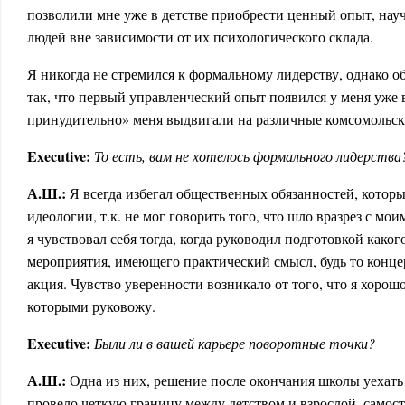
позволили мне уже в детстве приобрести ценный опыт, нау
людей вне зависимости от их психологического склада.
Я никогда не стремился к формальному лидерству, однако о
так, что первый управленческий опыт появился у меня уже 
принудительно» меня выдвигали на различные комсомольск
Executive:
То есть, вам не хотелось формального лидерства
А.Ш.:
Я всегда избегал общественных обязанностей, котор
идеологии, т.к. не мог говорить того, что шло вразрез с м
я чувствовал себя тогда, когда руководил подготовкой каког
мероприятия, имеющего практический смысл, будь то конце
акция. Чувство уверенности возникало от того, что я хоро
которыми руковожу.
Executive:
Были ли в вашей карьере поворотные точки?
А.Ш.:
Одна из них, решение после окончания школы уехать 
провело четкую границу между детством и взрослой, самос