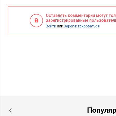
для себя и через себя для окружающих ощущение безусловн
выполнения задания. Если есть какая-то очень важная цель,
Оставлять комментарии могут то
обязательно достигнута.
зарегистрированные пользовател
Войти
или
Зарегистрироваться
Во-вторых, армия учит организовывать как минимум двух
должны уметь общаться не только с равными по званию, но 
кто выполняет их приказы. Это два разных типа общения. 
навык, которому учит армия, - это умение находить правил
людьми разной мотивации и разным образовательным уровн
Executive:
А
что такое двухуровневая структура общения в
А.Ш.:
Я бы все-таки не стал говорить о двухуровневой стр
корпорации, а перенес это на общение с клиентами. В SAP, 
общения вне зависимости от формального деления на руко
Наша компания традиционно отличается тем, что топ-менед
доступными для сотрудников. Повседневная деятельность т
не встречал руководителей, которые пытались бы себя оград
Популя
подчиненными и рядовыми служащими. У нас у всех ведутся