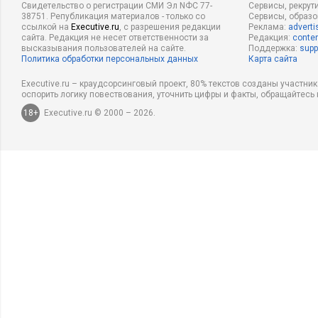
собственниками компании.
Свидетельство о регистрации СМИ Эл NФС 77-
Сервисы, рекрут
38751. Републикация материалов - только со
Сервисы, образ
ссылкой на
Executive.ru
, с разрешения редакции
Реклама:
adverti
Executive:
То есть, следует сказать, что для внедрения ва
сайта. Редакция не несет ответственности за
Редакция:
conten
необходим эффективный собственник?
высказывания пользователей на сайте.
Поддержка:
supp
Политика обработки персональных данных
Карта сайта
А.Ш.:
Это одна из базовых предпосылок.
Executive.ru – краудсорсинговый проект, 80% текстов созданы участни
оспорить логику повествования, уточнить цифры и факты, обращайтесь 
Executive:
А как у вас складываются отношения с государс
18+
Executive.ru © 2000 – 2026.
Может государство вообще быть эффективным собствен
А.Ш.:
Опыт работы нашей компании с государственными с
странах по всему миру показывает, что может. Так бывает, к
государстве, где уже установились управленческие процесс
некоторую историю развития. У нас, к сожалению, дело обс
доля государства, тем больше требуется согласований, так 
успех работы госучреждения или компании со значительной
правило, меньше, чем в коммерческих организациях. В этом 
Executive:
Считаете ли вы себя успешным менеджером? Как
успеха и в чем вы видите свои главные достижения?