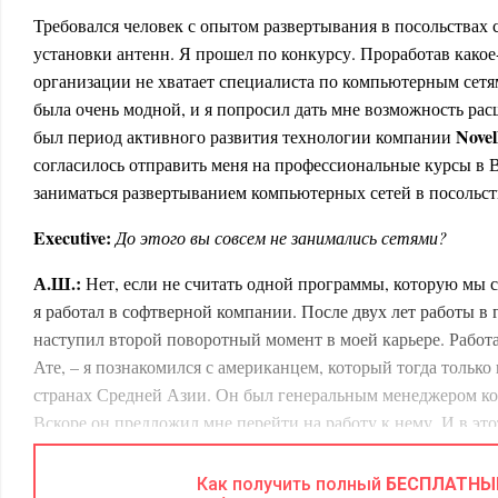
Требовался человек с опытом развертывания в посольствах 
установки антенн. Я прошел по конкурсу. Проработав какое-т
организации не хватает специалиста по компьютерным сетям
была очень модной, и я попросил дать мне возможность ра
Novel
был период активного развития технологии компании
согласилось отправить меня на профессиональные курсы в В
заниматься развертыванием компьютерных сетей в посольст
Executive:
До этого вы совсем не занимались сетями?
А.Ш.:
Нет, если не считать одной программы, которую мы 
я работал в софтверной компании. После двух лет работы 
наступил второй поворотный момент в моей карьере. Работ
Ате, – я познакомился с американцем, который тогда только
странах Средней Азии. Он был генеральным менеджером ко
Вскоре он предложил мне перейти на работу к нему. И в эт
решить, оставаться на госслужбе или начать работать в би
В американских посольствах существует «табель о рангах», 
Как получить полный
БЕСПЛАТНЫ