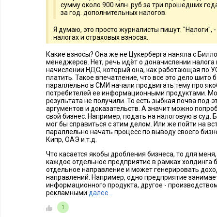
сумму около 900 млн. руб за три прошедших года.
за год. дополнительных налогов.
Я думаю, это просто журналисты пишут: "Налоги", -
налогах и страховых взносах.
Какие взносы? Она же не Цукерберга наняла с Билло
менеджеров. Нет, речь идёт о доначислении налога 
начислении НДС, который она, как работающая по У
платить. Такое впечатление, что все это дело шито 
параллельно в СМИ начали продвигать тему про як
потребителей ее информационными продуктами. Мол
результата не получили. То есть зыбкая почва под э
аргументов и доказательств. А значит можно попроб
свой бизнес. Например, подать на налоговую в суд.
мог бы справиться с этим делом. Или же пойти на вст
параллельно начать процесс по выводу своего бизн
Кипр, ОАЭ и т.д.
Что касается якобы дробления бизнеса, то для меня,
каждое отдельное предприятие в рамках холдинга 
отдельное направление и может генерировать доход
направлений. Например, одно предприятие занимае
информационного продукта, другое - производством
рекламными
далее…
1