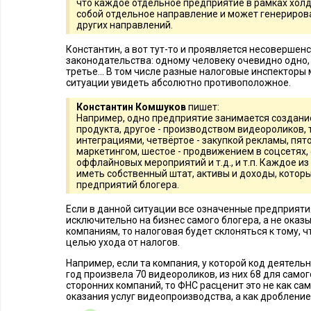
что каждое отдельное предприятие в рамках хол
собой отдельное направление и может генерирова
других направлений.
Константин, а вот тут-то и проявляется несовершен
законодательства: одному человеку очевидно одно, д
третье... В том числе разные налоговые инспекторы 
ситуации увидеть абсолютно противоположное.
Константин Комшуков
пишет:
Например, одно предприятие занимается создан
продукта, другое - производством видеороликов,
интеграциями, четвёртое - закупкой рекламы, пя
маркетингом, шестое - продвижением в соцсетях,
оффлайновых мероприятий и т.д., и т.п. Каждое и
иметь собственный штат, активы и доходы, которы
предприятий блогера.
Если в данной ситуации все означенные предприяти
исключительно на бизнес самого блогера, а не оказ
компаниям, то налоговая будет склоняться к тому, ч
целью ухода от налогов.
Например, если та компания, у которой код деятельн
год произвела 70 видеороликов, из них 68 для самого
сторонних компаний, то ФНС расценит это не как са
оказания услуг видеопроизводства, а как дробление