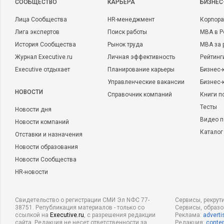
CООБЩЕСТВО
КАРЬЕРА
БИЗНЕС
Лица Сообщества
HR-менеджмент
Корпора
Лига экспертов
Поиск работы
MBA в Р
История Сообщества
Рынок труда
MBA за 
Журнал Executive.ru
Личная эффективность
Рейтинг
Executive отдыхает
Планирование карьеры
Бизнес-
Управленческие вакансии
Бизнес-
НОВОСТИ
Справочник компаний
Книги п
Тесты
Новости дня
Видео п
Новости компаний
Каталог
Отставки и назначения
Новости образования
Новости Сообщества
HR-новости
Свидетельство о регистрации СМИ Эл NФС 77-
Сервисы, рекрут
38751. Републикация материалов - только со
Сервисы, образ
ссылкой на
Executive.ru
, с разрешения редакции
Реклама:
adverti
сайта. Редакция не несет ответственности за
Редакция:
conten