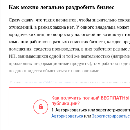
Как можно легально раздробить бизнес
Сразу скажу, что таких вариантов, чтобы значительно сокр
отчислений, в рамках закона нет. У одного владельца может
юридических лиц, но вопросы у налоговой не возникнут тол
компании работают в разных сегментах бизнеса, каждое пр
помещения, средства производства, в них работают разные л
ИП, занимающихся одной и той же деятельностью (например,
продающих информационные продукты), там работают одни 
поздно придется объясняться с налоговиками.
Также
внимание ФНС привлекает
, если создание нового ю
непосредственно перед превышением лимитов дохода, уст
налогообложения, которые применяет налогоплательщик (п
Как получить полный
БЕСПЛАТНЫ
публикации?
Как не попасть под прицел налоговой
Авторизоваться или зарегистрировать
Авторизоваться
или
Зарегистрироватьс
Лучший вариант – всю деятельность, даже если это разны
рамках одного юрлица, это может быть как ИП, так и 