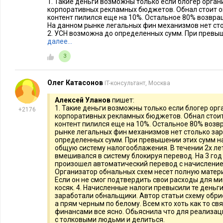
1. Такие деньги возможны только если блогер орган
корпоративных рекламных бюджетов. Обнал стоит ок
контент пилился еще на 10%. Остальное 80% возвр
На данном рынке легальных фин механизмов нет ст
2. УСН возможна до определенных сумм. При превыш
далее…
3
Олег Катасонов
IT-консультант, Москва
Алексей Уланов
пишет:
1. Такие деньги возможны только если блогер орг
+2176
корпоративных рекламных бюджетов. Обнал стоит 
контент пилился еще на 10%. Остальное 80% возв
рынке легальных фин механизмов нет столько зар
определенных сумм. При превышении этих сумм на
общую систему налогооблажения. В течении 2х ле
вмешивался в систему блокируя перевод. На 3 год
произошел автоматический перевод с начислением
Организатор обнальных схем несет полную матер
Если он не смог подтвердить свои расходы для м
косяк. 4. Начисленные налоги превысили те деньг
заработали обнальщики. Автор статьи схему обри
а прям черным по белому. Всем кто хоть как то свя
финансами все ясно. Обьяснила что для реализа
с толковыми людьми и делиться.