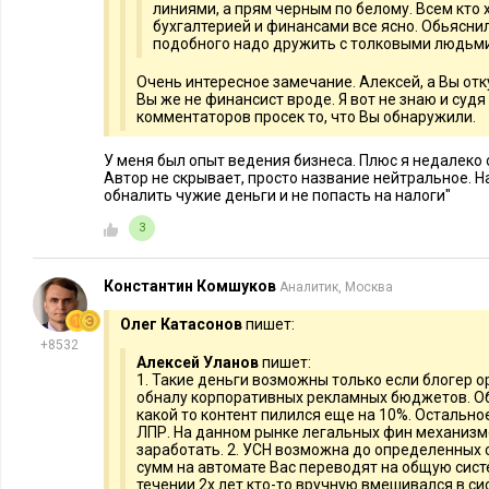
линиями, а прям черным по белому. Всем кто х
бухгалтерией и финансами все ясно. Обьясни
подобного надо дружить с толковыми людьми
Очень интересное замечание. Алексей, а Вы отк
Вы же не финансист вроде. Я вот не знаю и судя
комментаторов просек то, что Вы обнаружили.
У меня был опыт ведения бизнеса. Плюс я недалеко 
Автор не скрывает, просто название нейтральное. Н
обналить чужие деньги и не попасть на налоги"
3
Константин Комшуков
Аналитик, Москва
Олег Катасонов
пишет:
+8532
Алексей Уланов
пишет:
1. Такие деньги возможны только если блогер о
обналу корпоративных рекламных бюджетов. Обн
какой то контент пилился еще на 10%. Остальн
ЛПР. На данном рынке легальных фин механизм
заработать. 2. УСН возможна до определенных 
сумм на автомате Вас переводят на общую сист
течении 2х лет кто-то вручную вмешивался в си