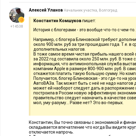
Алексей Уланов
Начальник участка, Волгоград
Константин Комшуков
пишет:
+14538
История с блогерами - это вообще что-то с чем-то.
Например, с блогера Блиновской требуют дополни
около 900 млн. руб за три прошедших года. Т.е. в с
дополнительных налогов.
В тоже самое время чистая прибыль нашего всей
за 2022 год составила около 250 млн. руб. В тоже
информация, что антимонопольная служба выста
компании Apple в размере 800-900 млн. руб. В сам
откажется платить такую большую сумму. Но комп
Получается, блогер Блиновская - это где-то на уро
АвтоВАЗа. Так может быть с неё не надо налогов
может ей наоборот следует дать в распоряжение 
построила в России новую эффективную экономик
правительство следует назначить в качестве сове
мол, уму-разуму... Разве нет? Это во-первых.
Константин, Вы точно связаны с экономикой и финан
складывается впечатление что когда Вы видите кру
отключается напрочь.