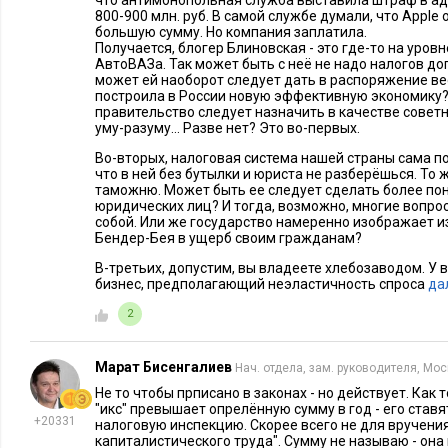
что антимонопольная служба выставила штраф в ад
800-900 млн. руб. В самой службе думали, что Apple
большую сумму. Но компания заплатила.
Получается, блогер Блиновская - это где-то на уровн
АвтоВАЗа. Так может быть с неё не надо налогов д
может ей наоборот следует дать в распоряжение ве
построила в России новую эффективную экономику?
правительство следует назначить в качестве советн
уму-разуму... Разве нет? Это во-первых.
Во-вторых, налоговая система нашей страны сама по
что в ней без бутылки и юриста не разберёшься. То 
таможню. Может быть ее следует сделать более по
юридических лиц? И тогда, возможно, многие вопро
собой. Или же государство намеренно изображает и
Бендер-Бея в ущерб своим гражданам?
В-третьих, допустим, вы владеете хлебозаводом. У
бизнес, предполагающий неэластичность спроса
да
2
Марат Бисенгалиев
Нач. отдела, зам. руководителя, Мо
Не то чтобы прписано в законах - но действует. Как
"икс" превышает опрелённую сумму в год - его став
+20331
налоговую инспекцию. Скорее всего не для вручени
капиталистического труда". Сумму не называю - она 