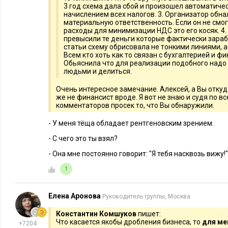
3 год схема дала сбой и произошел автоматиче
начислением всех налогов. 3. Организатор обн
материальную ответственность. Если он не смо
расходы для минимизации НДС это его косяк. 4
превысили те деньги которые фактически зара
статьи схему обрисовала не тонкими линиями, а
Всем кто хоть как то связан с бухгалтерией и ф
Обьяснила что для реализации подобного надо
людьми и делиться.
Очень интересное замечание. Алексей, а Вы откуд
же не финансист вроде. Я вот не знаю и судя по вс
комментаторов просек то, что Вы обнаружили.
- У меня тёща обладает рентгеновским зрением.
- С чего это ты взял?
- Она мне постоянно говорит: "Я тебя насквозь вижу!"
1
Елена Аронова
Руководитель группы, Москва
Константин Комшуков
пишет:
Что касается якобы дробления бизнеса, то
для ме
+7204