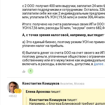
с 2 ООО: получил 400 млн выручки, заплатил 24 млн 
заплатил подрядчикам и сотрудникам. Осталось 326 
заплатили себе же как 2 индивидуальным предприни
млн, уплатили 6% УСН (19,56 млн) и сняли 306,44 млн
Итого:
получено на счета различных своих ИП и ООО 
УСН 67,56 млн, расходы 50 млн, "на руки" снято 682,4
А, с точки зрения налоговой, например, выглядит 
а) Это единый бизнес, поэтому режим УСН не приме
уплачен налог на прибыль.
б) Выплата денег со счета ООО на счет своего же ИП
поэтому деньги, уплаченные обществом с ограниче
собственнику или его мужу/жене как индивидуальн
включать в расходы, а включать, допустим, в
далее
4
Константин Комшуков
Аналитик, Москва
Елена Аронова
пишет:
+8532
Константин Комшуков
пишет:
Например, с блогера Блиновской требуют допол