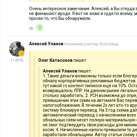
Очень интересное замечание. Алексей, а Вы откуда 
не финансист вроде. Я вот не знаю и судя по всему,
просек то, что Вы обнаружили.
2
Алексей Уланов
Начальник участка, Волгоград
Олег Катасонов
пишет:
+14538
Алексей Уланов
пишет:
1. Такие деньги возможны только если блоге
обналу корпоративных рекламных бюджетов. 
тут какой то контент пилился еще на 10%. Ос
возвращалось ЛПР. На данном рынке легальн
столько заработать. 2. УСН возможна до опр
превышении этих сумм на автомате Вас пере
налогооблажения. В течении 2х лет кто-то в
систему блокируя перевод. На 3 год схема да
автоматический перевод с начислением всех 
обнальных схем несет полную материальную о
не смог подтвердить свои расходы для мини
косяк. 4. Начисленные налоги превысили те 
заработали обнальщики. Автор статьи схему 