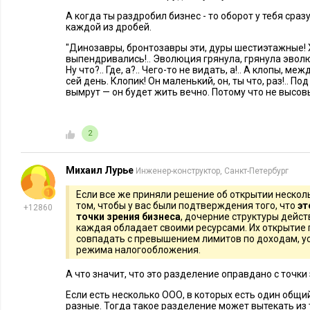
А когда ты раздробил бизнес - то оборот у тебя сраз
каждой из дробей.
"Динозавры, бронтозавры эти, дуры шестиэтаж­ные! Х
выпендривались!.. Эволюция грянула, грянула эволюци
Ну что?.. Где, а?.. Чего-то не видать, а!.. А клопы, ме
сей день. Клопик! Он маленький, он, ты что, раз!.. По
вымрут — он бу­дет жить вечно. Потому что не высовыв
2
Михаил Лурье
Инженер-конструктор, Санкт-Петербург
Если все же приняли решение об открытии нескол
том, чтобы у вас были подтверждения того, что
эт
+12860
точки зрения бизнеса
, дочерние структуры дейс
каждая обладает своими ресурсами. Их открытие
совпадать с превышением лимитов по доходам, у
режима налогообложения.
А что значит, что это разделение оправдано с точки
Если есть несколько ООО, в которых есть один общи
разные. Тогда такое разделение может вытекать из