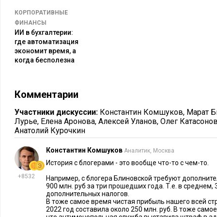
КОРПОРАТИВНЫЕ
ФИНАНСЫ
ИИ в бухгалтерии:
где автоматизация
экономит время, а
когда бесполезна
РИСКИ И ВОЗМОЖНОСТИ
15074
2
КОРПОРАТИВНА
Комментарии
5 способов налоговой
«Дробление
оптимизации, от которых лучше
системной
Участники дискуссии:
Константин Комшуков
,
Марат Б
отказаться
больше за
Лурье
,
Елена Аронова
,
Алексей Уланов
,
Олег Катасоно
Анатолий Курочкин
Константин Комшуков
Аналитик, Москва
История с блогерами - это вообще что-то с чем-то.
+8532
Например, с блогера Блиновской требуют дополните
900 млн. руб за три прошедших года. Т.е. в среднем, 3
дополнительных налогов.
В тоже самое время чистая прибыль нашего всей с
2022 год составила около 250 млн. руб. В тоже сам