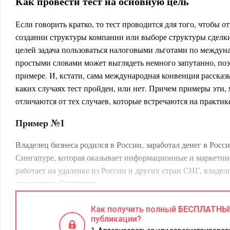
Как провести тест на основную цель
Если говорить кратко, то тест проводится для того, чтобы о
создании структуры компании или выборе структуры сделк
целей задача пользоваться налоговыми льготами по между
простыми словами может выглядеть немного запутанно, поэ
примере. И, кстати, сама международная конвенция расска
каких случаях тест пройден, или нет. Причем примеры эти, 
отличаются от тех случаев, которые встречаются на практик
Пример №1
Владелец бизнеса родился в России, заработал денег в Росс
Сингапуре, которая оказывает информационные и маркетин
работает на удаленке из России и других стран СНГ, владел
находится в Сингапуре.
При анализе этой структуры налоговый орган скорее всего 
Как получить полный
БЕСПЛАТНЫ
компанию в Сингапуре открыли, в том числе и для того, чт
публикации?
льготами по международному соглашению. Обоснование о т