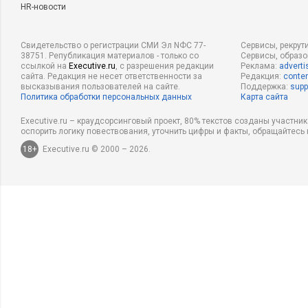
HR-новости
Свидетельство о регистрации СМИ Эл NФС 77-
Сервисы, рекрут
38751. Републикация материалов - только со
Сервисы, образ
ссылкой на
Executive.ru
, с разрешения редакции
Реклама:
adverti
сайта. Редакция не несет ответственности за
Редакция:
conten
высказывания пользователей на сайте.
Поддержка:
supp
Политика обработки персональных данных
Карта сайта
Executive.ru – краудсорсинговый проект, 80% текстов созданы участни
оспорить логику повествования, уточнить цифры и факты, обращайтесь 
18+
Executive.ru © 2000 – 2026.