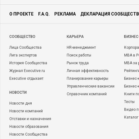
О ПРОЕКТЕ
F.A.Q.
РЕКЛАМА
ДЕКЛАРАЦИЯ СООБЩЕСТВ
CООБЩЕСТВО
КАРЬЕРА
БИЗНЕС
Лица Сообщества
HR-менеджмент
Корпора
Лига экспертов
Поиск работы
MBA в Р
История Сообщества
Рынок труда
MBA за 
Журнал Executive.ru
Личная эффективность
Рейтинг
Executive отдыхает
Планирование карьеры
Бизнес-
Управленческие вакансии
Бизнес-
НОВОСТИ
Справочник компаний
Книги п
Тесты
Новости дня
Видео п
Новости компаний
Каталог
Отставки и назначения
Новости образования
Новости Сообщества