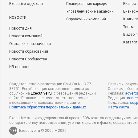
Executive отдыхает
Планирование карьеры
Бизнес-
Управленческие вакансии
Бизнес-
НОВОСТИ
Справочник компаний
Книги п
Тесты
Новости дня
Видео п
Новости компаний
Каталог
Отставки и назначения
Новости образования
Новости Сообщества
HR-новости
Свидетельство о регистрации СМИ Эл NФС 77-
Сервисы, рекрут
38751. Републикация материалов - только со
Сервисы, образ
ссылкой на
Executive.ru
, с разрешения редакции
Реклама:
adverti
сайта. Редакция не несет ответственности за
Редакция:
conten
высказывания пользователей на сайте.
Поддержка:
supp
Политика обработки персональных данных
Карта сайта
Executive.ru – краудсорсинговый проект, 80% текстов созданы участни
оспорить логику повествования, уточнить цифры и факты, обращайтесь 
18+
Executive.ru © 2000 – 2026.