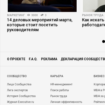
МАРКЕТИНГ
3000
3
РЫНОК ТРУДА
14 деловых мероприятий марта,
Как искать
которые стоит посетить
работодат
руководителям
О ПРОЕКТЕ
F.A.Q.
РЕКЛАМА
ДЕКЛАРАЦИЯ СООБЩЕСТВ
CООБЩЕСТВО
КАРЬЕРА
БИЗНЕС
Лица Сообщества
HR-менеджмент
Корпора
Лига экспертов
Поиск работы
MBA в Р
История Сообщества
Рынок труда
MBA за 
Журнал Executive.ru
Личная эффективность
Рейтинг