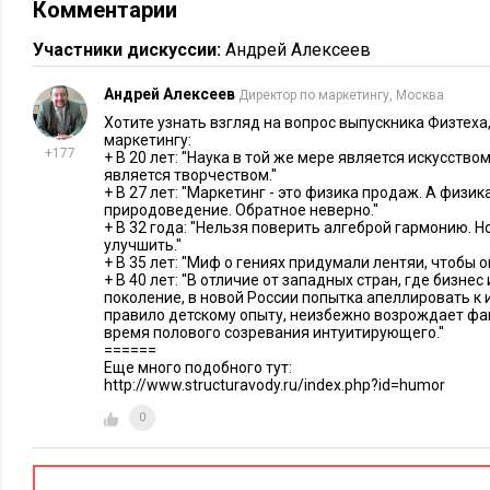
Комментарии
Участники дискуссии:
Андрей Алексеев
Андрей Алексеев
Директор по маркетингу, Москва
Хотите узнать взгляд на вопрос выпускника Физтех
маркетингу:
+177
+ В 20 лет: ''Наука в той же мере является искусств
является творчеством.''
+ В 27 лет: ''Маркетинг - это физика продаж. А физик
природоведение. Обратное неверно.''
Традиционные «левополушарные» форматы корпоративного
+ В 32 года: ''Нельзя поверить алгеброй гармонию. 
улучшить.''
вписывались в индустриальный век и уходящий информац
+ В 35 лет: ''Миф о гениях придумали лентяи, чтобы 
научной картины мира и монополии логических методов по
+ В 40 лет: ''В отличие от западных стран, где бизнес
поколение, в новой России попытка апеллировать к 
корпоративного тренинга пришелся на вторую половину X
правило детскому опыту, неизбежно возрождает фа
этого метода обучения сегодня почти завершен. Почему?
время полового созревания интуитирующего.''
======
Еще много подобного тут:
Во-первых, традиционный тренинг основывается на прошлы
http://www.structuravody.ru/index.php?id=humor
эпоху, когда знания мгновенно устаревают, пока разрабаты
0
лучших практик и алгоритмов, все уже давно поменялось. Г
людей умению учиться самостоятельно и развивать их спосо
на будущие изменения.