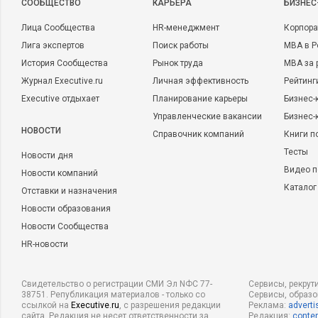
решаемой задачи
CООБЩЕСТВО
КАРЬЕРА
БИЗНЕС
Вызывать эмоции и быть, конечно,
красивыми
!
Лица Сообщества
HR-менеджмент
Корпора
Лига экспертов
Поиск работы
MBA в Р
История Сообщества
Рынок труда
MBA за 
Журнал Executive.ru
Личная эффективность
Рейтинг
Executive отдыхает
Планирование карьеры
Бизнес-
Управленческие вакансии
Бизнес-
НОВОСТИ
Справочник компаний
Книги п
Тесты
Новости дня
Видео п
Новости компаний
Каталог
Отставки и назначения
Новости образования
Новости Сообщества
HR-новости
Альберт Энштейн
говорил: «
Наибольшей любви заслуживаю
сделал для облагораживания человечества и жизни людей. 
Свидетельство о регистрации СМИ Эл NФС 77-
Сервисы, рекрут
к великим художникам и в меньшей степени к великим уче
38751. Републикация материалов - только со
Сервисы, образ
ссылкой на
Executive.ru
, с разрешения редакции
Реклама:
adverti
результат научного исследования, но стремление понять, д
сайта. Редакция не несет ответственности за
Редакция:
conten