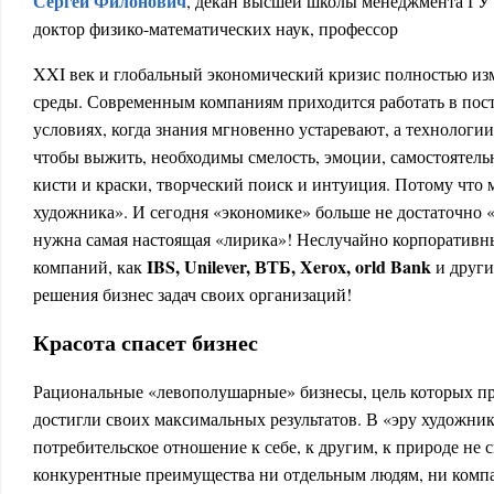
Сергей Филонович
, декан высшей школы менеджмента Г
доктор физико-математических наук, профессор
XXI век и глобальный экономический кризис полностью изм
среды. Современным компаниям приходится работать в по
условиях, когда знания мгновенно устаревают, а технологии
чтобы выжить, необходимы смелость, эмоции, самостоятел
кисти и краски, творческий поиск и интуиция. Потому что 
художника». И сегодня «экономике» больше не достаточно 
нужна самая настоящая «лирика»! Неслучайно корпоративн
IBS
,
Unilever
, ВТБ,
Xerox
,
orld Bank
компаний, как
и други
решения бизнес задач своих организаций!
Красота спасет бизнес
Рациональные «левополушарные» бизнесы, цель которых пр
достигли своих максимальных результатов. В «эру художни
потребительское отношение к себе, к другим, к природе не 
конкурентные преимущества ни отдельным людям, ни комп