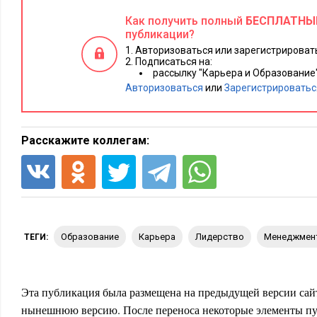
Как получить полный
БЕСПЛАТНЫ
публикации?
Авторизоваться или зарегистрировать
Подписаться на:
рассылку "Карьера и Образование
Авторизоваться
или
Зарегистрироватьс
Расскажите коллегам:
Обучение персонала через искусство в корпоративных унив
образование
карьера
лидерство
менеджмен
ТЕГИ:
логичный шаг в такой ситуации. Ведь и HR-специалистам, 
чему поучиться у художников, которые могут стать катализ
даже если по разным причинам примерно с третьего класс
Эта публикация была размещена на предыдущей версии сайт
менеджеры не держали в руках кисточку, им придется прео
нынешнюю версию. После переноса некоторые элементы пу
примерить на себя роль художников, если они, конечно, хотя