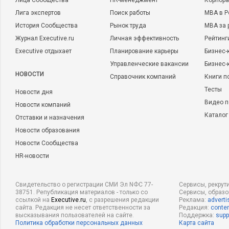
Лица Сообщества
HR-менеджмент
Корпора
Лига экспертов
Поиск работы
MBA в Р
История Сообщества
Рынок труда
MBA за 
Журнал Executive.ru
Личная эффективность
Рейтинг
Executive отдыхает
Планирование карьеры
Бизнес-
Управленческие вакансии
Бизнес-
НОВОСТИ
Справочник компаний
Книги п
Тесты
Новости дня
Видео п
Новости компаний
Каталог
Отставки и назначения
Новости образования
Новости Сообщества
HR-новости
Свидетельство о регистрации СМИ Эл NФС 77-
Сервисы, рекрут
38751. Републикация материалов - только со
Сервисы, образ
ссылкой на
Executive.ru
, с разрешения редакции
Реклама:
adverti
сайта. Редакция не несет ответственности за
Редакция:
conten
высказывания пользователей на сайте.
Поддержка:
supp
Политика обработки персональных данных
Карта сайта