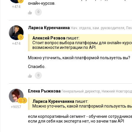
онайн-курсов.
+474
0
Лариса Куренчанина
Нач. отдела, зам. руководителя, Пе
Алексей Резвов
пишет:
Стоит вопрос выбора платформы для онлайн-курс
+474
возможности интеграции по API.
Можно уточнить, какой платформой пользуетсь вы?
Спасибо.
0
Елена Рыжкова
Генеральный директор, Нижний Новгород
Лариса Куренчанина
пишет:
Можно уточнить, какой платформой пользуетсь в
+9057
если корпоративный сегмент - обучение сотрудников
если для себя как эксперта нет, но зачем там API