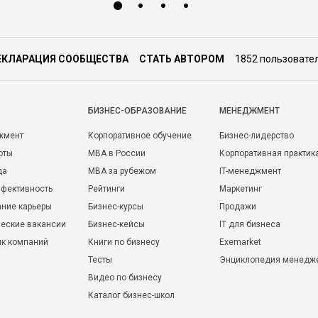
ЕКЛАРАЦИЯ СООБЩЕСТВА
СТАТЬ АВТОРОМ
1852 пользовате
БИЗНЕС-ОБРАЗОВАНИЕ
МЕНЕДЖМЕНТ
жмент
Корпоративное обучение
Бизнес-лидерство
оты
MBA в России
Корпоративная практик
да
MBA за рубежом
IT-менеджмент
фективность
Рейтинги
Маркетинг
ние карьеры
Бизнес-курсы
Продажи
еские вакансии
Бизнес-кейсы
IT для бизнеса
ик компаний
Книги по бизнесу
Exemarket
Тесты
Энциклопедия менедж
Видео по бизнесу
Каталог бизнес-школ