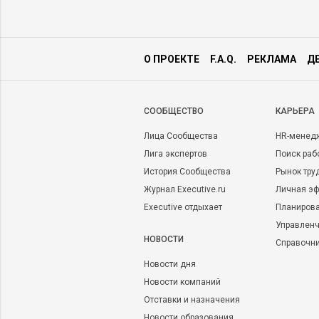
О ПРОЕКТЕ
F.A.Q.
РЕКЛАМА
Д
CООБЩЕСТВО
КАРЬЕРА
Лица Сообщества
HR-менед
Лига экспертов
Поиск раб
История Сообщества
Рынок тру
Журнал Executive.ru
Личная эф
Executive отдыхает
Планирова
Управленч
НОВОСТИ
Справочн
Новости дня
Новости компаний
Отставки и назначения
Новости образования