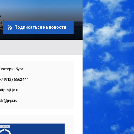
Подписаться на новости
Екатеринбург
+7 (912) 6562444
http://ji-ja.ru
slv@ji-ja.ru
КЛАМА