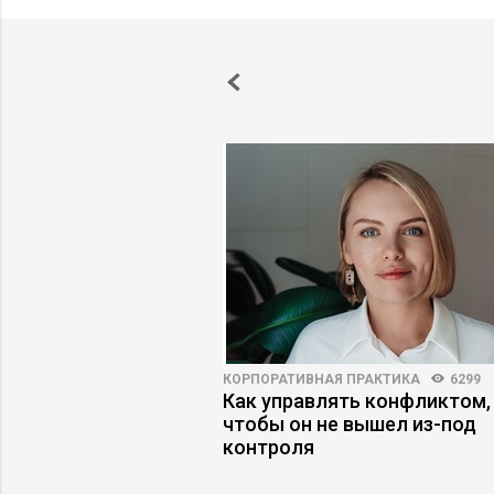
ПРАКТИКА
6599
109
КОРПОРАТИВНАЯ ПРАКТИКА
6299
ение ERP не
Как управлять конфликтом,
авляемость бизнеса
чтобы он не вышел из-под
контроля