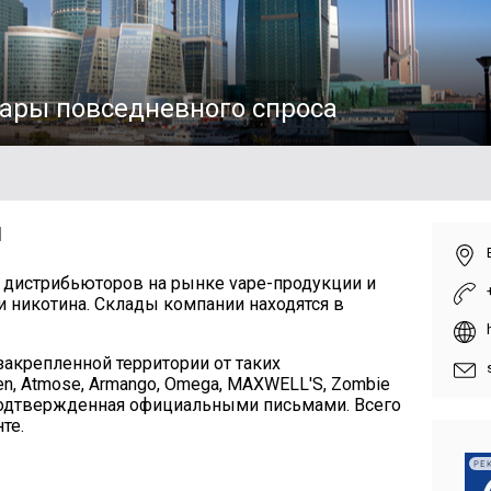
ары повседневного спроса
И
х дистрибьюторов на рынке vape-продукции и
и никотина. Склады компании находятся в
акрепленной территории от таких
n, Atmose, Armango, Omega, MAXWELL'S, Zombie
, подтвержденная официальными письмами. Всего
те.
РЕ