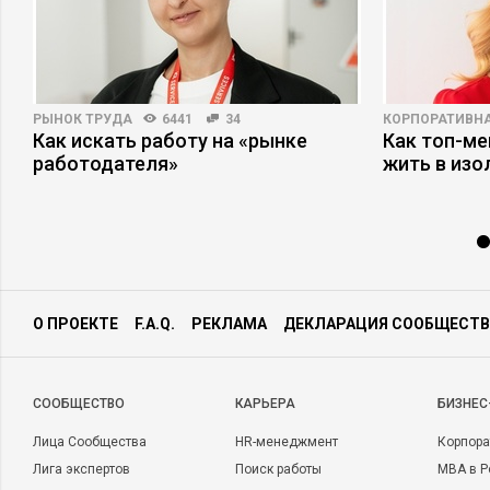
РЫНОК ТРУДА
6441
34
КОРПОРАТИВНА
пы
Как искать работу на «рынке
Как топ-ме
работодателя»
жить в изо
О ПРОЕКТЕ
F.A.Q.
РЕКЛАМА
ДЕКЛАРАЦИЯ СООБЩЕСТВ
CООБЩЕСТВО
КАРЬЕРА
БИЗНЕС
Лица Сообщества
HR-менеджмент
Корпора
Лига экспертов
Поиск работы
MBA в Р