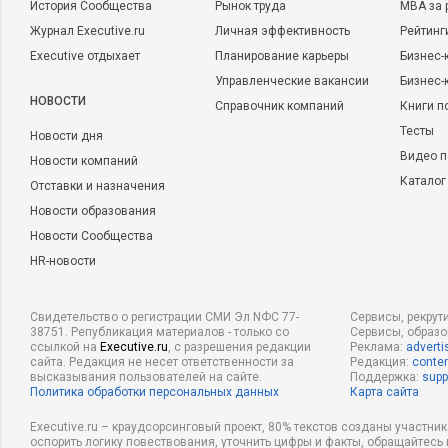
История Сообщества
Рынок труда
MBA за 
Журнал Executive.ru
Личная эффективность
Рейтинг
Executive отдыхает
Планирование карьеры
Бизнес-
Управленческие вакансии
Бизнес-
НОВОСТИ
Справочник компаний
Книги п
Тесты
Новости дня
Видео п
Новости компаний
Каталог
Отставки и назначения
Новости образования
Новости Сообщества
HR-новости
Свидетельство о регистрации СМИ Эл NФС 77-
Сервисы, рекрут
38751. Републикация материалов - только со
Сервисы, образ
ссылкой на
Executive.ru
, с разрешения редакции
Реклама:
adverti
сайта. Редакция не несет ответственности за
Редакция:
conten
высказывания пользователей на сайте.
Поддержка:
supp
Политика обработки персональных данных
Карта сайта
Executive.ru – краудсорсинговый проект, 80% текстов созданы участни
оспорить логику повествования, уточнить цифры и факты, обращайтесь 