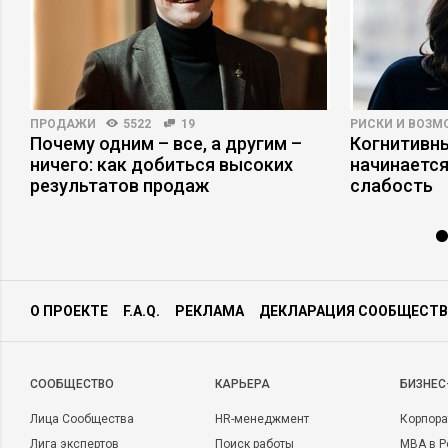
ПРОДАЖИ
5522
19
РИСКИ И ВОЗ
Почему одним – все, а другим –
Когнитивны
и
ничего: как добиться высоких
начинается
результатов продаж
слабость
О ПРОЕКТЕ
F.A.Q.
РЕКЛАМА
ДЕКЛАРАЦИЯ СООБЩЕСТВ
CООБЩЕСТВО
КАРЬЕРА
БИЗНЕС
Лица Сообщества
HR-менеджмент
Корпора
Лига экспертов
Поиск работы
MBA в Р