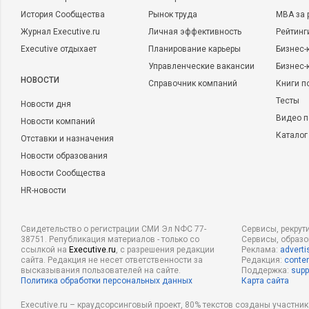
История Сообщества
Рынок труда
MBA за 
Журнал Executive.ru
Личная эффективность
Рейтинг
Executive отдыхает
Планирование карьеры
Бизнес-
Управленческие вакансии
Бизнес-
НОВОСТИ
Справочник компаний
Книги п
Тесты
Новости дня
Видео п
Новости компаний
Каталог
Отставки и назначения
Новости образования
Новости Сообщества
HR-новости
Свидетельство о регистрации СМИ Эл NФС 77-
Сервисы, рекрут
38751. Републикация материалов - только со
Сервисы, образ
ссылкой на
Executive.ru
, с разрешения редакции
Реклама:
adverti
сайта. Редакция не несет ответственности за
Редакция:
conten
высказывания пользователей на сайте.
Поддержка:
supp
Политика обработки персональных данных
Карта сайта
Executive.ru – краудсорсинговый проект, 80% текстов созданы участни