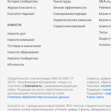
История Сообщества
Рынок труда
MBA за 
Журнал Executive.ru
Личная эффективность
Рейтинг
Executive отдыхает
Планирование карьеры
Бизнес-
Управленческие вакансии
Бизнес-
НОВОСТИ
Справочник компаний
Книги п
Тесты
Новости дня
Видео п
Новости компаний
Каталог
Отставки и назначения
Новости образования
Новости Сообщества
HR-новости
Свидетельство о регистрации СМИ Эл NФС 77-
Сервисы, рекрут
38751. Републикация материалов - только со
Сервисы, образ
ссылкой на
Executive.ru
, с разрешения редакции
Реклама:
adverti
сайта. Редакция не несет ответственности за
Редакция:
conten
высказывания пользователей на сайте.
Поддержка:
supp
Политика обработки персональных данных
Карта сайта
Executive.ru – краудсорсинговый проект, 80% текстов созданы участни
оспорить логику повествования, уточнить цифры и факты, обращайтесь 