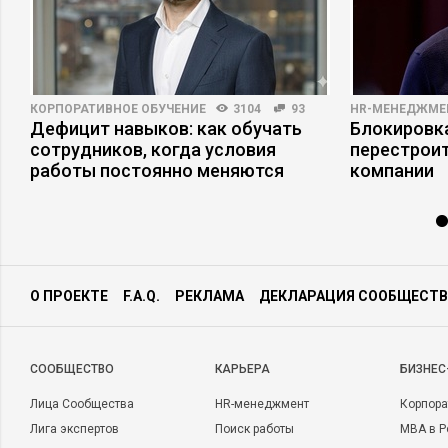
КОРПОРАТИВНОЕ ОБУЧЕНИЕ
3104
93
HR-МЕНЕДЖМЕ
Дефицит навыков: как обучать
Блокировка
е
сотрудников, когда условия
перестрои
работы постоянно меняются
компании
О ПРОЕКТЕ
F.A.Q.
РЕКЛАМА
ДЕКЛАРАЦИЯ СООБЩЕСТВ
CООБЩЕСТВО
КАРЬЕРА
БИЗНЕС
Лица Сообщества
HR-менеджмент
Корпора
Лига экспертов
Поиск работы
MBA в Р